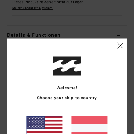
Dieses Produkt ist derzeit nicht auf Lager.
Kaufen Sie andere Optionen
Details & Funktionen
Männer Schwarz Boardshorts
Style
24A083576
Farbcode
blk
Funktionen
Teil der Spec73-Kollektion
Welcome!
21" Länge
Choose your ship-to country
Performance-Boardshorts mit fester Taille
Recycelte aus PET-Flaschen
Schnelltrocknendes Material dank Micro Repel-
Beschichtung
Cut and Sew Panel