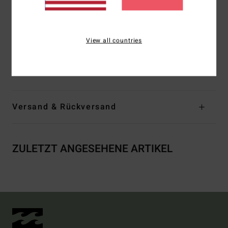
Billabong-Schriftzug
Gesäßtasche
Spec73-Branding
View all countries
Zusammensetzung
[Hauptstoff] 100 % recyceltes
Polyester
Versand & Rückversand
ZULETZT ANGESEHENE ARTIKEL