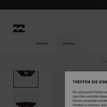
Direkt
zur
Produktinformation
springen
Herren
Damen
Bra
BRANDNEU
TREFFEN SIE EI
Wir und unsere Partner v
speichern und/oder darau
können verwendet werden,
Inhalten zu messen, und 