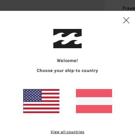
Fraue
Style
Funk
S
A
K
Welcome!
A
Choose your ship-to country
V
L
Zusa
recyc
Vers
View all countries