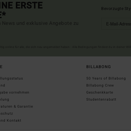
INE ERSTE
Bevorzugte Sty
E*
n News und exklusive Angebote zu
ltig online für alle, die sich neu angemeldet haben - Alle Bedingungen findest du in deiner W
FE
BILLABONG
llungsstatus
50 Years of Billabong
and
Billabong Crew
gabe vornehmen
Geschenkkarte
hlung
Studentenrabatt
aturen & Garantie
nschutz
und Kontakt