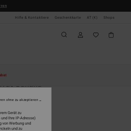
rren
Hilfe & Kontaktiere
Geschenkkarte
AT (€)
Shops
te
Damen
Accessoires
Rucksäcke & Taschen
abat
nvas Banana
n Schwarz Gürteltasche
ren ohne zu akzeptieren
5,95
hrem Gerät zu
 und Ihre IP-Adresse)
ung von Werbung und
Black Sands
wickeln und zu