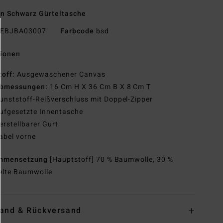
n Schwarz Gürteltasche
EBJBA03007
Farbcode
bsd
tionen
toff:
Ausgewaschener Canvas
bmessungen:
16 Cm H X 36 Cm B X 8 Cm T
unststoff-Reißverschluss mit Doppel-Zipper
ufgesetzte Innentasche
erstellbarer Gurt
abel vorne
mmensetzung
[Hauptstoff] 70 % Baumwolle, 30 %
elte Baumwolle
and & Rückversand