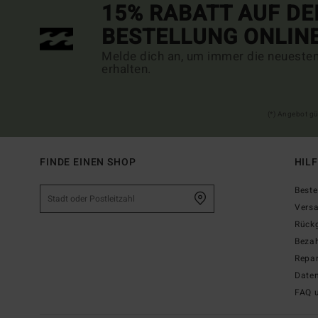
15% RABATT AUF DE
BESTELLUNG ONLIN
Melde dich an, um immer die neueste
erhalten.
(*) Angebot gü
FINDE EINEN SHOP
HIL
Beste
Vers
Rück
Beza
Repar
Date
FAQ 