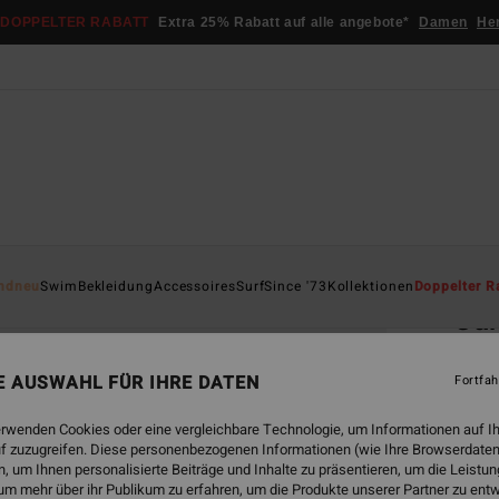
DOPPELTER RABATT
Extra 25% Rabatt auf alle angebote*
Damen
He
Startsei
ndneu
Swim
Bekleidung
Accessoires
Surf
Since '73
Kollektionen
Doppelter R
Ca
Fraue
NE AUSWAHL FÜR IHRE DATEN
Fortfah
€ 3
erwenden Cookies oder eine vergleichbare Technologie, um Informationen auf I
f zuzugreifen. Diese personenbezogenen Informationen (wie Ihre Browserdaten
 um Ihnen personalisierte Beiträge und Inhalte zu präsentieren, um die Leist
Farbe
um mehr über ihr Publikum zu erfahren, um die Produkte unserer Partner zu ent