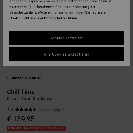
dagegen aussprechen, wenn Sie den betreffenden Cookies nicht
zustimmen (z. B. bestimmte Cookies zur Messung der
Besucherzahlen). Weitere Informationen finden Sie in unserer :
Cookie-Richtlinie
und
Datenschutzrichtlinie
Cookies verwalten
Alle Cookies akzeptieren
Jacken & Mäntel
Chill Time
Frauen Grau Kordjacke
4.8
(6 Bewertungen)
€ 139,95
DOPPELTER RABATT EXTRA 25%