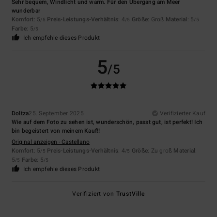
Sehr bequem, Windlicht und warm. Für den Übergang am Meer
wunderbar
Komfort
: 5
Preis-Leistungs-Verhältnis
: 4
Größe
: Groß
Material
: 5
/5
/5
/5
Farbe
: 5
/5
Ich empfehle dieses Produkt
5
/5
Doltza
25. September 2025
Verifizierter Kauf
Wie auf dem Foto zu sehen ist, wunderschön, passt gut, ist perfekt! Ich
bin begeistert von meinem Kauf!!
Original anzeigen - Castellano
Komfort
: 5
Preis-Leistungs-Verhältnis
: 4
Größe
: Zu groß
Material
:
/5
/5
5
Farbe
: 5
/5
/5
Ich empfehle dieses Produkt
Verifiziert von
TrustVille