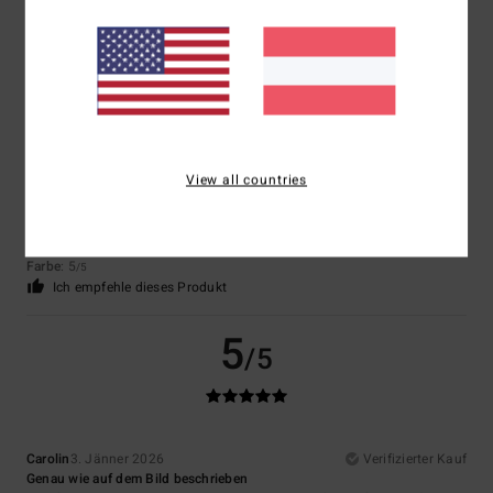
5
/5
Micaela
16. Jänner 2026
Verifizierter Kauf
Schöne Farbe und Qualität. Mir, die ich zierlich bin, ist es etwas zu weit
View all countries
geschnitten, aber für diejenigen, die den Oversize-Stil mögen, ist es
genau richtig.
Original anzeigen - Italiano
Komfort
: 5
Preis-Leistungs-Verhältnis
: 5
Größe
: Groß
Material
: 5
/5
/5
/5
Farbe
: 5
/5
Ich empfehle dieses Produkt
5
/5
Carolin
3. Jänner 2026
Verifizierter Kauf
Genau wie auf dem Bild beschrieben