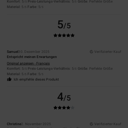
Komfort
: 5
Preis-Leistungs-Verhältnis
: 5
Größe
: Perfekte Größe
/5
/5
Material
: 5
Farbe
: 5
/5
/5
5
/5
Samuel
30. Dezember 2025
Verifizierter Kauf
Entspricht meinen Erwartungen
Original anzeigen - Français
Komfort
: 5
Preis-Leistungs-Verhältnis
: 5
Größe
: Perfekte Größe
/5
/5
Material
: 5
Farbe
: 5
/5
/5
Ich empfehle dieses Produkt
4
/5
Christine
2. November 2025
Verifizierter Kauf