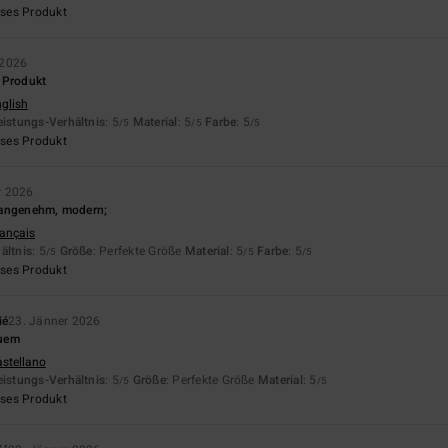
eses Produkt
 2026
 Produkt
nglish
eistungs-Verhältnis
: 5
Material
: 5
Farbe
: 5
/5
/5
/5
eses Produkt
r 2026
 angenehm, modern;
rançais
ältnis
: 5
Größe
: Perfekte Größe
Material
: 5
Farbe
: 5
/5
/5
/5
eses Produkt
ié
23. Jänner 2026
quem
astellano
eistungs-Verhältnis
: 5
Größe
: Perfekte Größe
Material
: 5
/5
/5
eses Produkt