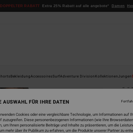
DOPPELTER RABATT
Extra 25% Rabatt auf alle angebote*
Damen
He
Startsei
shorts
Bekleidung
Accessoires
Surf
Adventure Division
Kollektionen
Jungen
Coa
Männe
NE AUSWAHL FÜR IHRE DATEN
Fortfah
4.8
€ 69,
erwenden Cookies oder eine vergleichbare Technologie, um Informationen auf I
€ 2
f zuzugreifen. Diese personenbezogenen Informationen (wie Ihre Browserdaten
 um Ihnen personalisierte Beiträge und Inhalte zu präsentieren, um die Leist
SALE
um mehr über ihr Publikum zu erfahren, um die Produkte unserer Partner zu ent