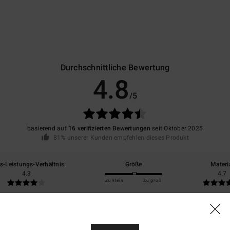
Durchschnittliche Bewertung
4.8
/5
basierend auf
16 verifizierten Bewertungen
seit Oktober 2025
81% unserer Kunden empfehlen dieses Produkt
is-Leistungs-Verhältnis
Größe
Materi
4.3
4.7
Zu klein
Zu groß
26