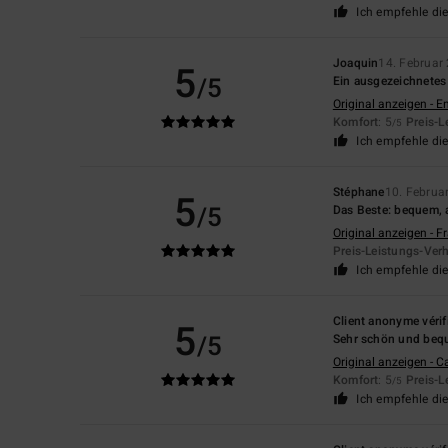
Ich empfehle di
Joaquin
14. Februar
5
/5
Ein ausgezeichnetes
Original anzeigen - E
Komfort
: 5
Preis-L
/5
Ich empfehle di
Stéphane
10. Februa
5
/5
Das Beste: bequem,
Original anzeigen - F
Preis-Leistungs-Verh
Ich empfehle di
Client anonyme vérif
5
/5
Sehr schön und be
Original anzeigen - C
Komfort
: 5
Preis-L
/5
Ich empfehle di