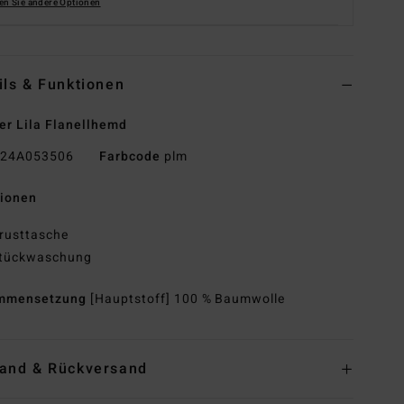
en Sie andere Optionen
ils & Funktionen
r Lila Flanellhemd
24A053506
Farbcode
plm
tionen
rusttasche
tückwaschung
mmensetzung
[Hauptstoff] 100 % Baumwolle
and & Rückversand