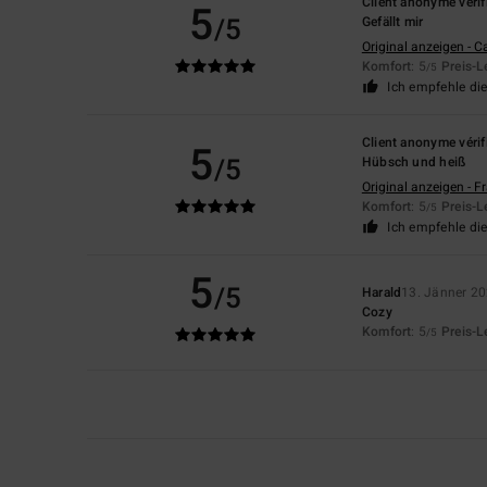
Client anonyme vérif
5
/5
Gefällt mir
Original anzeigen - C
Komfort
: 5
Preis-L
/5
Ich empfehle di
Client anonyme vérif
5
/5
Hübsch und heiß
Original anzeigen - F
Komfort
: 5
Preis-L
/5
Ich empfehle di
5
/5
Harald
13. Jänner 2
Cozy
Komfort
: 5
Preis-L
/5