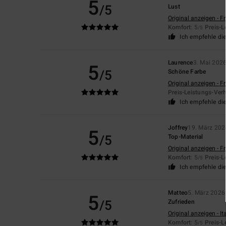
5
/5
Lust
Original anzeigen - F
Komfort
: 5
Preis-L
/5
Ich empfehle di
Laurence
3. Mai 202
5
/5
Schöne Farbe
Original anzeigen - F
Preis-Leistungs-Verh
Ich empfehle di
Joffrey
19. März 202
5
/5
Top-Material
Original anzeigen - F
Komfort
: 5
Preis-L
/5
Ich empfehle di
Matteo
5. März 2026
5
/5
Zufrieden
Original anzeigen - It
Komfort
: 5
Preis-L
/5