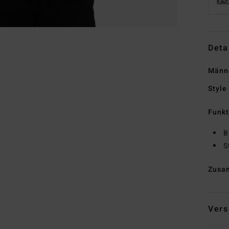
Kauf
Deta
Männe
Style
Funk
B
S
Zusa
Vers