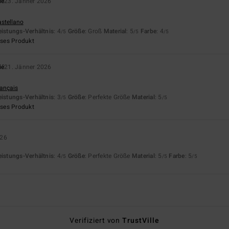
ié
23. Jänner 2026
astellano
eistungs-Verhältnis
: 4
Größe
: Groß
Material
: 5
Farbe
: 4
/5
/5
/5
eses Produkt
ié
21. Jänner 2026
rançais
eistungs-Verhältnis
: 3
Größe
: Perfekte Größe
Material
: 5
/5
/5
eses Produkt
026
eistungs-Verhältnis
: 4
Größe
: Perfekte Größe
Material
: 5
Farbe
: 5
/5
/5
/5
Verifiziert von
TrustVille