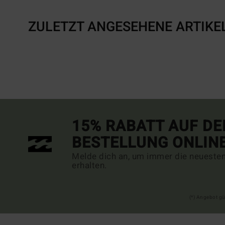
ZULETZT ANGESEHENE ARTIKE
15% RABATT AUF DE
BESTELLUNG ONLIN
Melde dich an, um immer die neueste
erhalten.
(*) Angebot gü