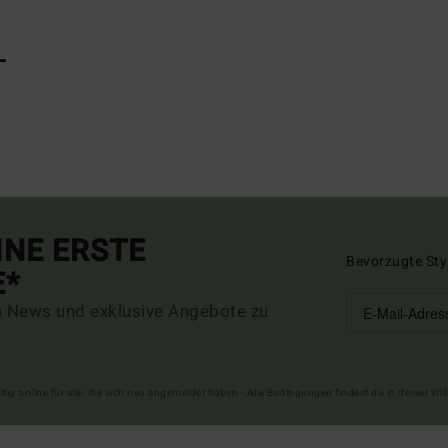
L
INE ERSTE
Bevorzugte Sty
E*
n News und exklusive Angebote zu
ltig online für alle, die sich neu angemeldet haben - Alle Bedingungen findest du in deiner W