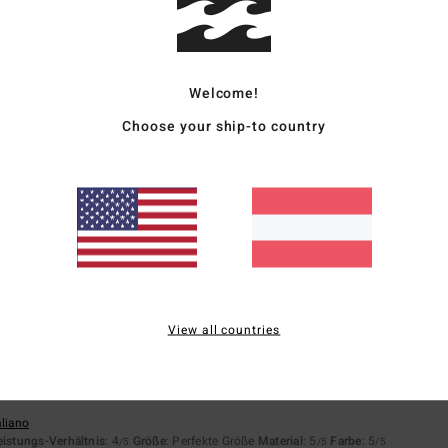
rançais
eistungs-Verhältnis
: 4
Größe
: Perfekte Größe
Material
: 5
Farbe
: 5
/5
/5
/5
eses Produkt
Welcome!
6
Choose your ship-to country
rançais
ältnis
: 5
Größe
: Perfekte Größe
Farbe
: 5
/5
/5
eses Produkt
6
rançais
eistungs-Verhältnis
: 5
Größe
: Perfekte Größe
Material
: 5
Farbe
: 5
/5
/5
/5
View all countries
eses Produkt
aliano
eistungs-Verhältnis
: 4
Größe
: Perfekte Größe
Material
: 5
Farbe
: 5
/5
/5
/5