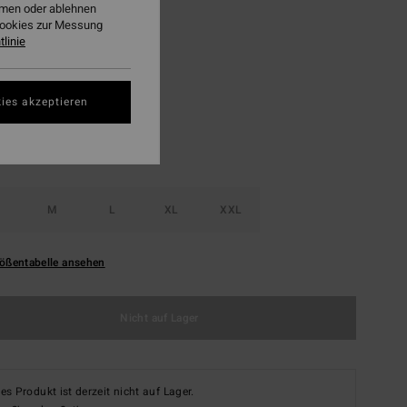
ehmen oder ablehnen
LTER RABATT EXTRA 25%
Cookies zur Messung
linie
Plum
ies akzeptieren
M
L
XL
XXL
ößentabelle ansehen
Nicht auf Lager
es Produkt ist derzeit nicht auf Lager.