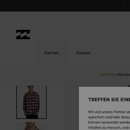
Direkt
zur
Produktinformation
springen
Herren
Damen
Brandneu
Board
TREFFEN SIE EI
Wir und unsere Partner v
speichern und/oder darau
können verwendet werden,
Inhalten zu messen, und 