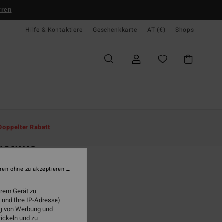
rren
Hilfe & Kontaktiere
Geschenkkarte
AT (€)
Shops
te
Herren
Bekleidung
Hemden
Doppelter Rabatt
stline
r Lila Flanellhemd
ren ohne zu akzeptieren
(16 Bewertungen)
95
63%
hrem Gerät zu
6,23
 und Ihre IP-Adresse)
ung von Werbung und
wickeln und zu