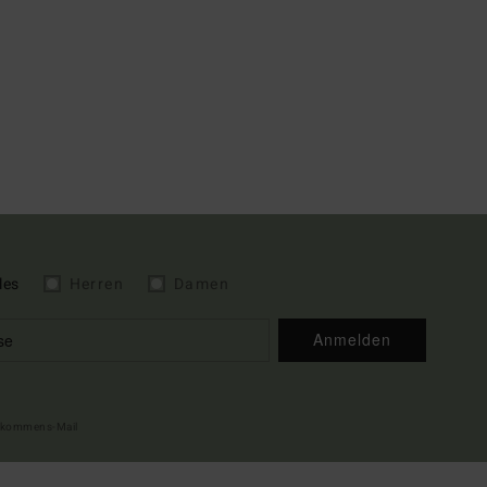
les
Herren
Damen
Anmelden
illkommens-Mail