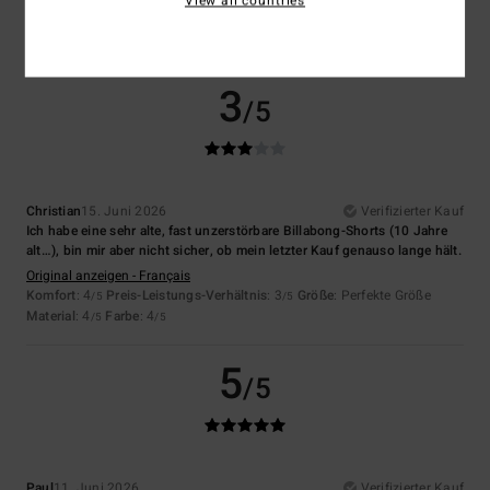
View all countries
/5
/5
Material
: 4
Farbe
: 4
/5
/5
Ich empfehle dieses Produkt
3
/5
Christian
15. Juni 2026
Verifizierter Kauf
Ich habe eine sehr alte, fast unzerstörbare Billabong-Shorts (10 Jahre
alt…), bin mir aber nicht sicher, ob mein letzter Kauf genauso lange hält.
Original anzeigen - Français
Komfort
: 4
Preis-Leistungs-Verhältnis
: 3
Größe
: Perfekte Größe
/5
/5
Material
: 4
Farbe
: 4
/5
/5
5
/5
Paul
11. Juni 2026
Verifizierter Kauf