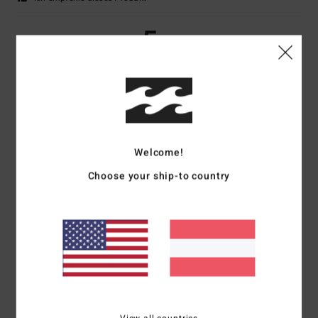
5
/5
Carlos
21. Juni 2026
Verifizierter Kauf
Design
Original anzeigen - Castellano
Komfort
: 4
Preis-Leistungs-Verhältnis
: 5
Größe
: Klein
Material
: 5
Welcome!
/5
/5
/5
Farbe
: 5
/5
Choose your ship-to country
5
/5
Sean
20. Juni 2026
Verifizierter Kauf
Schöne Cargoshorts
Original anzeigen - English
Komfort
: 5
Preis-Leistungs-Verhältnis
: 4
Größe
: Perfekte Größe