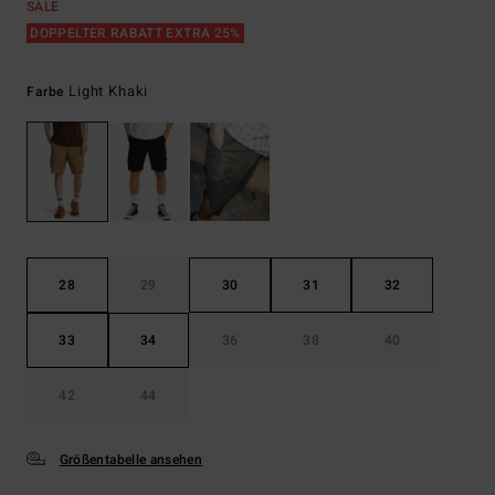
SALE
DOPPELTER RABATT EXTRA 25%
Light Khaki
Farbe
28
29
30
31
32
33
34
36
38
40
42
44
Größentabelle ansehen