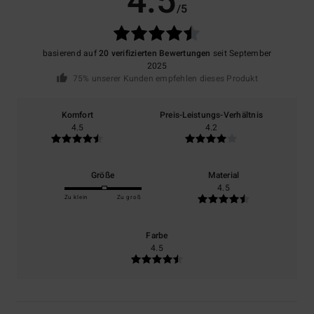
4.5
/5
basierend auf
20 verifizierten Bewertungen
seit September
2025
75% unserer Kunden empfehlen dieses Produkt
Komfort
Preis-Leistungs-Verhältnis
4.5
4.2
Größe
Material
4.5
Zu klein
Zu groß
Farbe
4.5