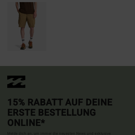
15% RABATT AUF DEINE
ERSTE BESTELLUNG
ONLINE*
Melde dich an, um immer die neuesten News und exklusive