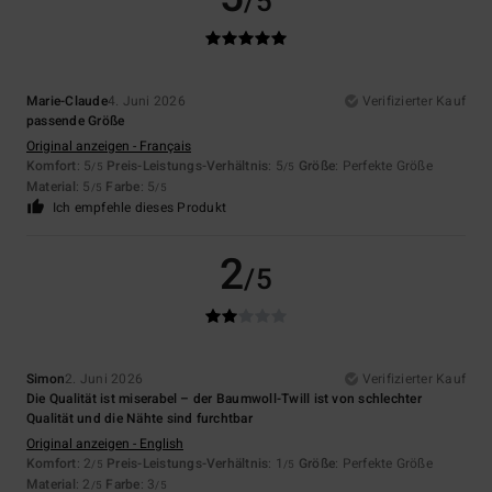
/5
Marie-Claude
4. Juni 2026
Verifizierter Kauf
passende Größe
Original anzeigen - Français
Komfort
: 5
Preis-Leistungs-Verhältnis
: 5
Größe
: Perfekte Größe
/5
/5
Material
: 5
Farbe
: 5
/5
/5
Ich empfehle dieses Produkt
2
/5
Simon
2. Juni 2026
Verifizierter Kauf
Die Qualität ist miserabel – der Baumwoll-Twill ist von schlechter
Qualität und die Nähte sind furchtbar
Original anzeigen - English
Komfort
: 2
Preis-Leistungs-Verhältnis
: 1
Größe
: Perfekte Größe
/5
/5
Material
: 2
Farbe
: 3
/5
/5