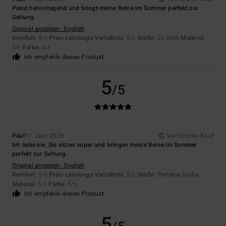
Passt hervorragend und bringt meine Beine im Sommer perfekt zur
Geltung.
Original anzeigen - English
Komfort
: 5
Preis-Leistungs-Verhältnis
: 5
Größe
: Zu groß
Material
:
/5
/5
5
Farbe
: 5
/5
/5
Ich empfehle dieses Produkt
5
/5
Paul
11. Juni 2026
Verifizierter Kauf
Ich liebe sie. Sie sitzen super und bringen meine Beine im Sommer
perfekt zur Geltung.
Original anzeigen - English
Komfort
: 5
Preis-Leistungs-Verhältnis
: 5
Größe
: Perfekte Größe
/5
/5
Material
: 5
Farbe
: 5
/5
/5
Ich empfehle dieses Produkt
5