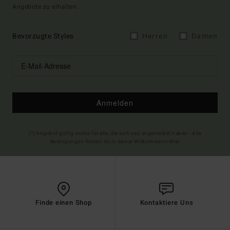
Angebote zu erhalten.
Bevorzugte Styles
Herren
Damen
Anmelden
(*) Angebot gültig online für alle, die sich neu angemeldet haben - Alle
Bedingungen findest du in deiner Willkommens-Mail
Finde einen Shop
Kontaktiere Uns