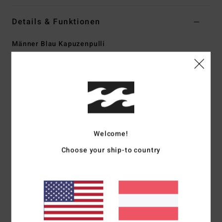
Details & Funktionen
Männer Blau Kapuzenpulli
Style
ABYSF00133
Farbcode
slb
Funktionen
Kollektion:
Adventure-Division-Kollektion
Material:
Gebürsteter Fleecestoff aus 60 % recyceltem
Polyester und 40 % Baumwolle [280 g/m2]
Welcome!
Technologie:
Recycler-Performance-Stoff mit 4-Way-
Choose your ship-to country
Stretch aus recycelten PET-Plastikflaschen
Kragen:
Kapuzenkragen
Ärmel:
Lange Ärmel
Verschluss:
Pullover-Style
Tasche:
Kängurutaschen mit Reißverschluss
Logo:
Adventure-Division-Logolabels