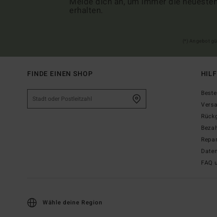
Melde dich an, um immer die neueste
erhalten.
(*) Angebot gü
FINDE EINEN SHOP
HIL
Beste
Vers
Rück
Beza
Repar
Date
FAQ 
Wähle deine Region