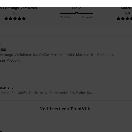
is-Leistungs-Verhältnis
Größe
Materi
5.0
5.0
Zu klein
Zu groß
26
ität
eistungs-Verhältnis
: 5
Größe
: Perfekte Größe
Material
: 5
Farbe
: 4
/5
/5
/5
eses Produkt
6
astellano
ältnis
: 5
Größe
: Perfekte Größe
Material
: 5
Farbe
: 5
/5
/5
/5
Verifiziert von
TrustVille
L