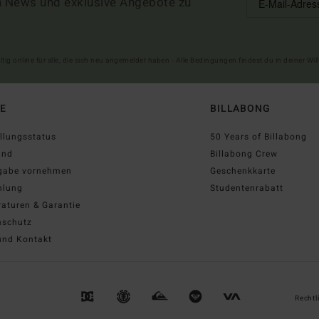
n News und exklusive Angebote zu
ltig online für alle, die sich neu angemeldet haben - Alle Bedingungen findest du in deiner W
FE
BILLABONG
llungsstatus
50 Years of Billabong
and
Billabong Crew
gabe vornehmen
Geschenkkarte
hlung
Studentenrabatt
aturen & Garantie
nschutz
und Kontakt
Rechtl