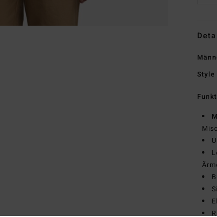
Deta
Männe
Style
Funk
M
Mis
U
L
Ärme
B
S
E
R