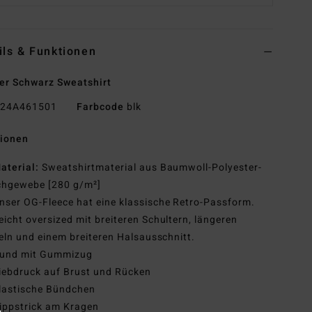
ils & Funktionen
r Schwarz Sweatshirt
24A461501
Farbcode
blk
tionen
aterial:
Sweatshirtmaterial aus Baumwoll-Polyester-
chgewebe [280 g/m²]
nser OG-Fleece hat eine klassische Retro-Passform.
eicht oversized mit breiteren Schultern, längeren
ln und einem breiteren Halsausschnitt.
und mit Gummizug
iebdruck auf Brust und Rücken
lastische Bündchen
ippstrick am Kragen