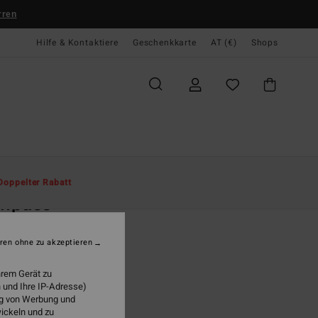
rren
Hilfe & Kontaktiere
Geschenkkarte
AT (€)
Shops
te
Herren
Bekleidung
Sweatshirts
Doppelter Rabatt
mpass
r Schwarz Sweatshirt
ren ohne zu akzeptieren
(2 Bewertungen)
95
63%
hrem Gerät zu
4,73
 und Ihre IP-Adresse)
ung von Werbung und
wickeln und zu