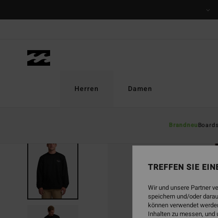
Direkt
zur
Produktinformation
springen
Herren
Damen
Brandneu
Board
TREFFEN SIE EI
Wir und unsere Partner v
speichern und/oder darau
können verwendet werden,
Inhalten zu messen, und 