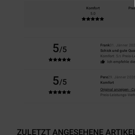
Komfort
Pre
5.0
5
Frank
31. Jänner 20
/5
Schick und gute Qual
Komfort
: 5
Preis-L
/5
Ich empfehle di
5
Pere
29. Jänner 202
/5
Komfort
Original anzeigen - C
Preis-Leistungs-Verh
ZULETZT ANGESEHENE ARTIKE