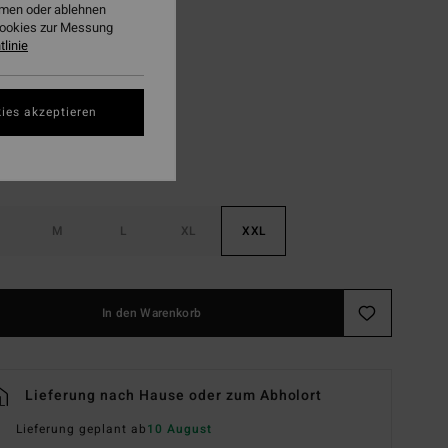
ehmen oder ablehnen
LTER RABATT EXTRA 25%
Cookies zur Messung
linie
Black
ies akzeptieren
M
L
XL
XXL
In den Warenkorb
Lieferung nach Hause oder zum Abholort
Lieferung geplant ab
10 August