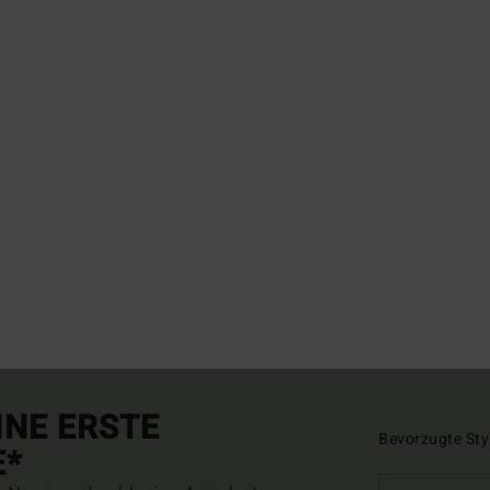
INE ERSTE
Bevorzugte Sty
E*