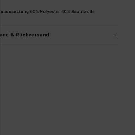
mmensetzung
60% Polyester 40% Baumwolle
and & Rückversand