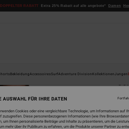
DOPPELTER RABATT
Extra 25% Rabatt auf alle angebote*
Damen
He
Startsei
shorts
Bekleidung
Accessoires
Surf
Adventure Division
Kollektionen
Jungen
Co
Männe
NE AUSWAHL FÜR IHRE DATEN
Fortfah
5.0
€ 65,
erwenden Cookies oder eine vergleichbare Technologie, um Informationen auf I
€ 2
f zuzugreifen. Diese personenbezogenen Informationen (wie Ihre Browserdaten
 um Ihnen personalisierte Beiträge und Inhalte zu präsentieren, um die Leist
SALE
um mehr über ihr Publikum zu erfahren, um die Produkte unserer Partner zu ent