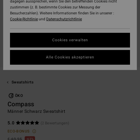
dagegen aussprechen, wenn Sie den betreffenden Cookies nicht
zustimmen (z. B. bestimmte Cookies zur Messung der
Besucherzahlen). Weitere Informationen finden Sie in unserer :
Cookie-Richtlinie
und
Datenschutzrichtlinie
Cookies verwalten
Alle Cookies akzeptieren
Sweatshirts
ÖKO
Compass
Männer Schwarz Sweatshirt
5.0
(2 Bewertungen)
ECO-BONUS
€ 69,95
63%