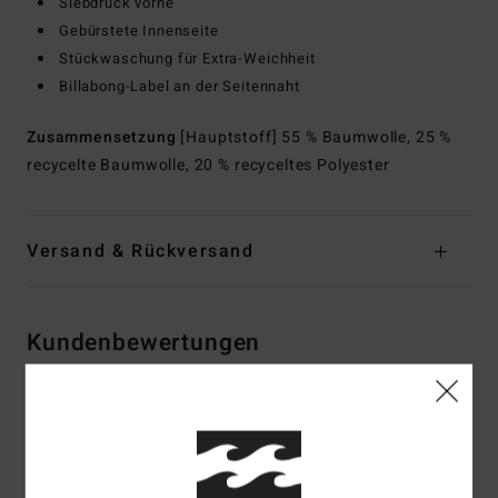
Siebdruck vorne
Gebürstete Innenseite
Stückwaschung für Extra-Weichheit
Billabong-Label an der Seitennaht
Zusammensetzung
[Hauptstoff] 55 % Baumwolle, 25 %
recycelte Baumwolle, 20 % recyceltes Polyester
Versand & Rückversand
Kundenbewertungen
Durchschnittliche Bewertung
5.0
/5