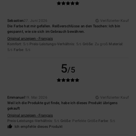
Sebastien
27. Juni 2026
Verifizierter Kauf
Die Farbe hat mir gefallen. Reißverschlüsse an den Taschen: Ich bin
gespannt, wie sie sich im Gebrauch bewähren.
Original anzeigen - Français
Komfort
: 5
Preis-Leistungs-Verhältnis
: 5
Größe
: Zu groß
Material
:
/5
/5
5
Farbe
: 5
/5
/5
5
/5
Emmanuel
19. Mai 2026
Verifizierter Kauf
Weil ich die Produkte gut finde, habe ich dieses Produkt übrigens
gekauft
Original anzeigen - Français
Preis-Leistungs-Verhältnis
: 5
Größe
: Perfekte Größe
Farbe
: 5
/5
/5
Ich empfehle dieses Produkt