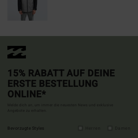
15% RABATT AUF DEINE
ERSTE BESTELLUNG
ONLINE*
Melde dich an, um immer die neuesten News und exklusive
Angebote zu erhalten.
Bevorzugte Styles
Herren
Damen