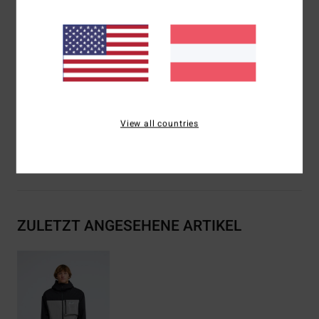
Details:
Reflektierende Paspelierung, Netztasche Mit
Verklebung
Futter:
Recyceltes Taft
Isolierung:
Recycelte Isolierung
Zusammensetzung
[Hauptstoff] 100 % recyceltes
Polyester
View all countries
Versand & Rückversand
ZULETZT ANGESEHENE ARTIKEL