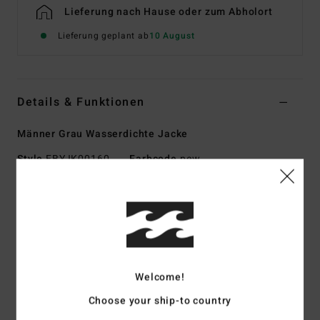
Lieferung nach Hause oder zum Abholort
Lieferung geplant ab
10 August
Details & Funktionen
Männer Grau Wasserdichte Jacke
Style
EBYJK00160
Farbcode
pew
Funktionen
Wasserdichtigkeit:
10K/10K
Verschluss:
Reißverschluss Vorne Mit Windschutzleiste
Kapuze:
Verstellbar
Taschen:
Brusttaschen Mit Reißverschluss, Zwei
Welcome!
Reißverschlusstaschen Für Die Hände.
Choose your ship-to country
Bündchen:
Verstellbare Ärmelbündchen