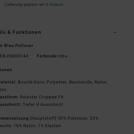
Lieferung geplant ab
12 August
ils & Funktionen
n Blau Pullover
EBJSW00144
Farbcode
mbu
tionen
aterial:
Bouclé-Garn, Polyester, Baumwolle, Nylon,
tan
assform:
Relaxter Cropped Fit
usschnitt:
Tiefer V-Ausschnitt
mmensetzung
[Hauptstoff] 50% Polyester, 33%
olle, 16% Nylon, 1% Elastan