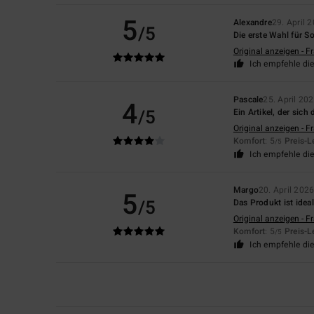
5
Alexandre
29. April 
/5
Die erste Wahl für 
Original anzeigen - F
Ich empfehle di
Pascale
25. April 20
4
/5
Ein Artikel, der sic
Original anzeigen - F
Komfort
: 5
Preis-L
/5
Ich empfehle di
Margo
20. April 202
5
/5
Das Produkt ist idea
Original anzeigen - F
Komfort
: 5
Preis-L
/5
Ich empfehle di