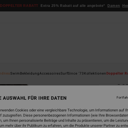
DOPPELTER RABATT
Extra 25% Rabatt auf alle angebote*
Damen
He
Startsei
ndneu
Swim
Bekleidung
Accessoires
Surf
Since '73
Kollektionen
Doppelter R
Co
Fraue
NE AUSWAHL FÜR IHRE DATEN
Fortfah
4.9
€ 65,
erwenden Cookies oder eine vergleichbare Technologie, um Informationen auf I
€ 2
f zuzugreifen. Diese personenbezogenen Informationen (wie Ihre Browserdaten
 um Ihnen personalisierte Beiträge und Inhalte zu präsentieren, um die Leist
SALE
um mehr über ihr Publikum zu erfahren, um die Produkte unserer Partner zu ent