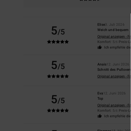
Elise
3. Juli 2026
5
/5
Weich und bequem
Original anzeigen - F
Komfort
: 5
Preis-L
/5
Ich empfehle di
5
/5
Anais
12. Juni 2026
Schnitt des Pullover
Original anzeigen - F
Eva
12. Juni 2026
5
/5
Top
Original anzeigen - F
Komfort
: 5
Preis-L
/5
Ich empfehle di
Florence
18. Mai 20