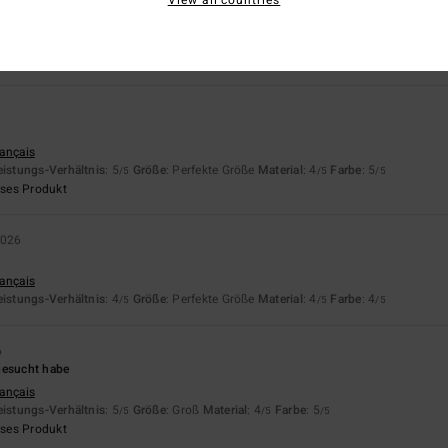
r Tragekomfort, aber noch nicht getragen
rançais
eistungs-Verhältnis
: 3
Größe
: Groß
Material
: 4
Farbe
: 4
/5
/5
/5
rançais
eistungs-Verhältnis
: 5
Größe
: Perfekte Größe
Material
: 4
Farbe
: 5
/5
/5
/5
eses Produkt
2026
rançais
eistungs-Verhältnis
: 4
Größe
: Perfekte Größe
Material
: 4
Farbe
: 4
/5
/5
/5
6
gesucht habe
rançais
eistungs-Verhältnis
: 5
Größe
: Groß
Material
: 4
Farbe
: 5
/5
/5
/5
eses Produkt