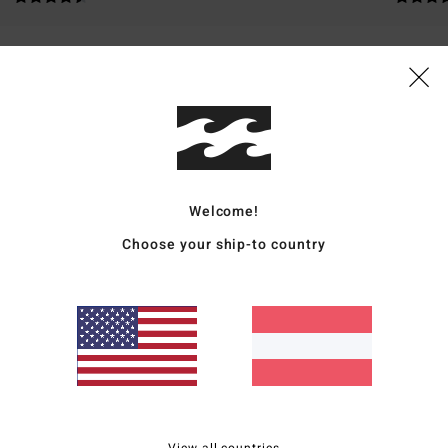
rançais
eistungs-Verhältnis
: 3
Größe
: Perfekte Größe
Material
: 5
Farbe
: 5
/5
/5
/5
eses Produkt
Welcome!
s und Preis
Choose your ship-to country
rançais
rançais
eistungs-Verhältnis
: 5
Größe
: Perfekte Größe
Material
: 5
Farbe
: 5
/5
/5
/5
eses Produkt
View all countries
26