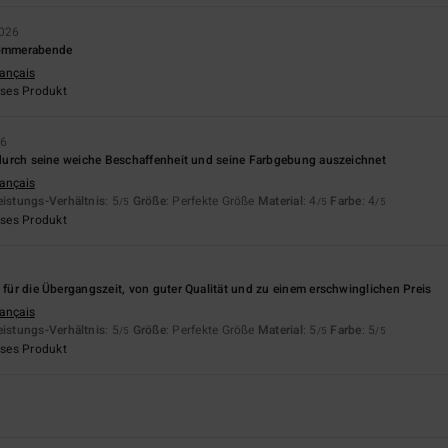
2026
Sommerabende
rançais
eses Produkt
26
h durch seine weiche Beschaffenheit und seine Farbgebung auszeichnet
rançais
eistungs-Verhältnis
: 5
Größe
: Perfekte Größe
Material
: 4
Farbe
: 4
/5
/5
/5
eses Produkt
6
l für die Übergangszeit, von guter Qualität und zu einem erschwinglichen Preis
rançais
eistungs-Verhältnis
: 5
Größe
: Perfekte Größe
Material
: 5
Farbe
: 5
/5
/5
/5
eses Produkt