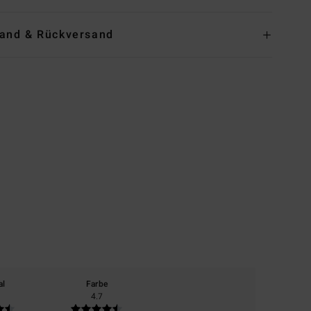
and & Rückversand
al
Farbe
4.7