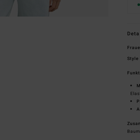
Deta
Fraue
Style
Funk
M
Elas
P
A
Zusa
Baumw