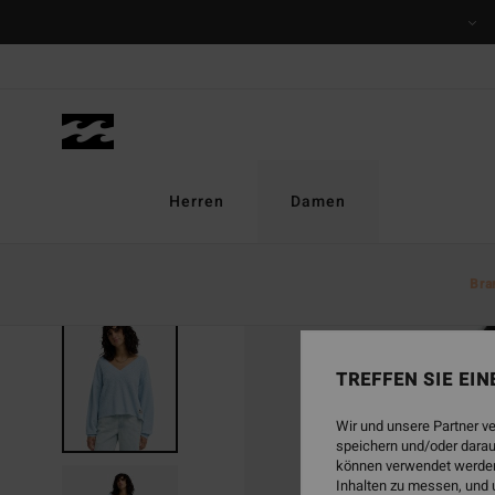
Direkt
zur
Produktinformation
springen
Herren
Damen
Bra
TREFFEN SIE EI
Wir und unsere Partner v
speichern und/oder darau
können verwendet werden,
Inhalten zu messen, und 