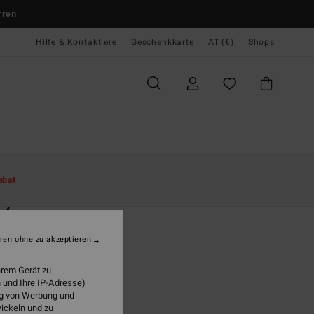
rren
Hilfe & Kontaktiere
Geschenkkarte
AT (€)
Shops
te
Damen
Bekleidung
Pullover
abat
zy
n Blau Pullover
ren ohne zu akzeptieren
(14 Bewertungen)
95
63%
hrem Gerät zu
4,73
 und Ihre IP-Adresse)
ung von Werbung und
wickeln und zu