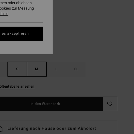
ehmen oder ablehnen
LTER RABATT EXTRA 25%
Cookies zur Messung
linie
Mist Blue
ies akzeptieren
S
M
L
XL
ößentabelle ansehen
In den Warenkorb
Lieferung nach Hause oder zum Abholort