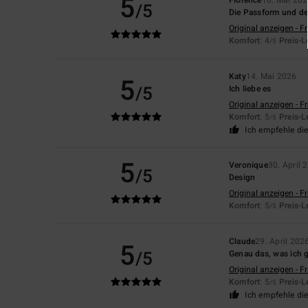
5
/5
Die Passform und de
Original anzeigen - F
Komfort
: 4
Preis-L
/5
Katy
14. Mai 2026
5
/5
Ich liebe es
Original anzeigen - F
Komfort
: 5
Preis-L
/5
Ich empfehle di
5
Veronique
30. April 
/5
Design
Original anzeigen - F
Komfort
: 5
Preis-L
/5
Claude
29. April 202
5
/5
Genau das, was ich 
Original anzeigen - F
Komfort
: 5
Preis-L
/5
Ich empfehle di