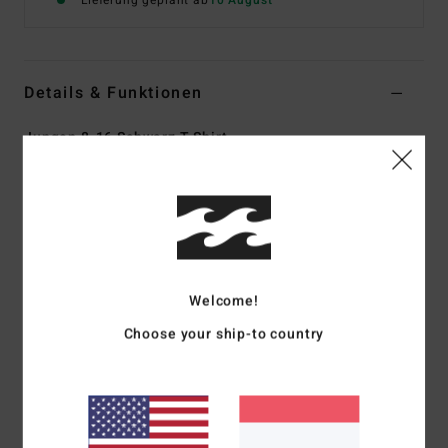
Lieferung geplant ab
10 August
Details & Funktionen
Jungen 8-16 Schwarz T-Shirt
Style
EBBZT00253
Farbcode
blk
Funktionen
Material:
Baumwoll-Jersey [160 G/M2]
Passform:
Premium Fit
Welcome!
Rundhalsausschnitt
Choose your ship-to country
Siebdrucke vorne und hinten
Gewebtes Label
Zusammensetzung
[Hauptstoff] 70 % Baumwolle, 30 %
recycelte Baumwolle