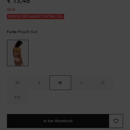
€ 13,48
SALE
DOPPELTER RABATT EXTRA 25%
Peach Out
Farbe
XS
S
M
L
XL
XXL
In den Warenkorb