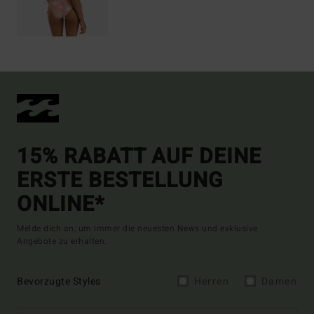
15% RABATT AUF DEINE
ERSTE BESTELLUNG
ONLINE*
Melde dich an, um immer die neuesten News und exklusive
Angebote zu erhalten.
Bevorzugte Styles
Herren
Damen