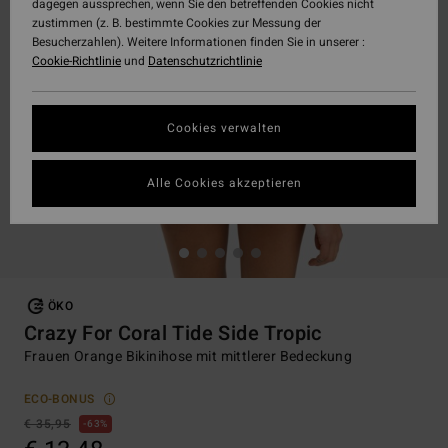
dagegen aussprechen, wenn Sie den betreffenden Cookies nicht
zustimmen (z. B. bestimmte Cookies zur Messung der
Besucherzahlen). Weitere Informationen finden Sie in unserer :
Cookie-Richtlinie
und
Datenschutzrichtlinie
Cookies verwalten
Alle Cookies akzeptieren
ÖKO
Crazy For Coral Tide Side Tropic
Frauen Orange Bikinihose mit mittlerer Bedeckung
ECO-BONUS
€ 35,95
63%