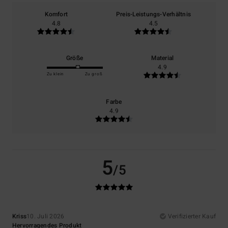
Komfort
Preis-Leistungs-Verhältnis
4.8
4.5
Größe
Material
4.9
Zu klein
Zu groß
Farbe
4.9
5
/5
Kriss
10. Juli 2026
Verifizierter Kauf
Hervorragendes Produkt