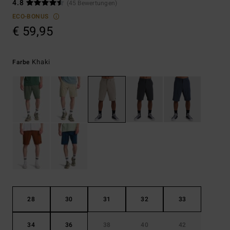
4.8
(45 Bewertungen)
ECO-BONUS
€ 59,95
Khaki
Farbe
28
30
31
32
33
34
36
38
40
42