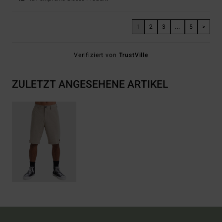
1
2
3
...
5
>
Verifiziert von
TrustVille
ZULETZT ANGESEHENE ARTIKEL