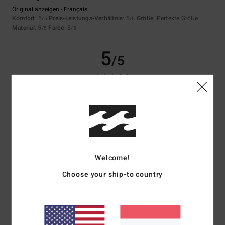
Original anzeigen - Français
Komfort
: 5
Preis-Leistungs-Verhältnis
: 5
Größe
: Perfekte Größe
/5
/5
Material
: 5
Farbe
: 5
/5
/5
5
/5
Christophe
9. Juli 2026
Verifizierter Kauf
Perfekt
Original anzeigen - Français
Komfort
: 5
Preis-Leistungs-Verhältnis
: 5
Größe
: Perfekte Größe
/5
/5
Material
: 5
Farbe
: 5
/5
/5
Ich empfehle dieses Produkt
Welcome!
Choose your ship-to country
5
/5