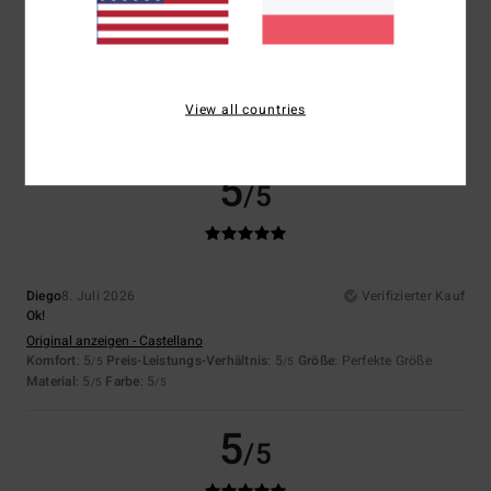
Sergio
9. Juli 2026
Verifizierter Kauf
Das ist gut
Original anzeigen - Français
Komfort
: 5
Preis-Leistungs-Verhältnis
: 4
Größe
: Perfekte Größe
/5
/5
Material
: 5
Farbe
: 5
/5
/5
View all countries
Ich empfehle dieses Produkt
5
/5
Diego
8. Juli 2026
Verifizierter Kauf
Ok!
Original anzeigen - Castellano
Komfort
: 5
Preis-Leistungs-Verhältnis
: 5
Größe
: Perfekte Größe
/5
/5
Material
: 5
Farbe
: 5
/5
/5
5
/5