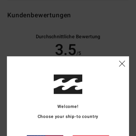
Kundenbewertungen
Durchschnittliche Bewertung
3.5
/5
basierend auf
4 verifizierten Bewertungen
seit April 2026
50% unserer Kunden empfehlen dieses Produkt
Komfort
Preis-Leistungs-Verhältnis
4.0
5.0
Welcome!
Choose your ship-to country
Größe
Material
5.0
Zu klein
Zu groß