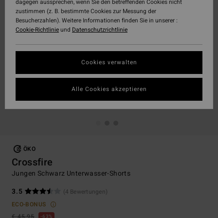
dagegen aussprechen, wenn Sie den betreffenden Cookies nicht
zustimmen (z. B. bestimmte Cookies zur Messung der
Besucherzahlen). Weitere Informationen finden Sie in unserer :
Cookie-Richtlinie
und
Datenschutzrichtlinie
Cookies verwalten
Alle Cookies akzeptieren
ÖKO
Crossfire
Jungen Schwarz Unterwasser-Shorts
3.5
(4 Bewertungen)
ECO-BONUS
€ 45,95
63%