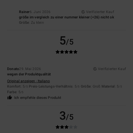
Rainer
6. Juni 2026
Verifizierter Kauf
größe im vergleich zu einer nummer kleiner (=26) nicht ok
Größe
: Zu klein
5
/5
Donato
29. Mai 2026
Verifizierter Kauf
wegen der Produktqualität
Original anzeigen - Italiano
Komfort
: 5
Preis-Leistungs-Verhältnis
: 5
Größe
: Groß
Material
: 5
/5
/5
/5
Farbe
: 5
/5
Ich empfehle dieses Produkt
3
/5