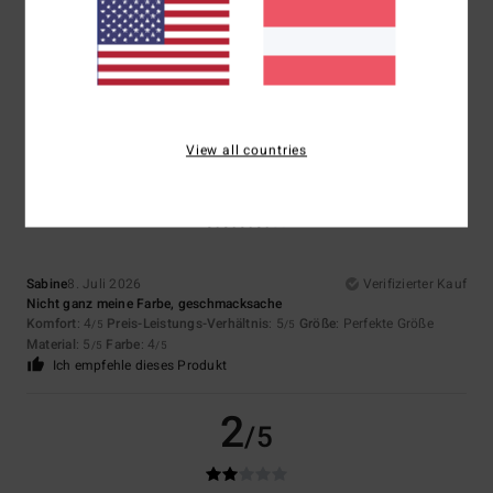
Farbe
4.7
View all countries
4
/5
Sabine
8. Juli 2026
Verifizierter Kauf
Nicht ganz meine Farbe, geschmacksache
Komfort
: 4
Preis-Leistungs-Verhältnis
: 5
Größe
: Perfekte Größe
/5
/5
Material
: 5
Farbe
: 4
/5
/5
Ich empfehle dieses Produkt
2
/5