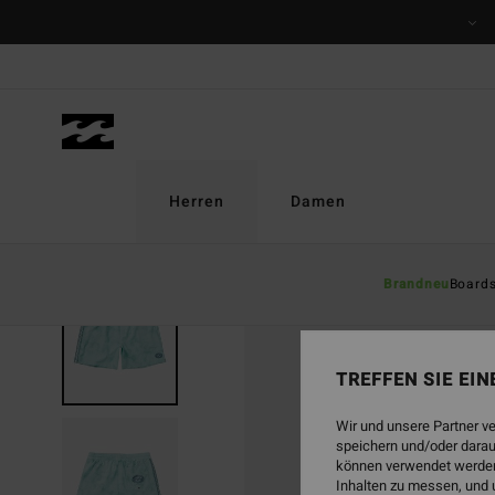
Direkt
zur
Produktinformation
springen
Herren
Damen
Brandneu
Board
TREFFEN SIE EI
Wir und unsere Partner v
speichern und/oder darau
können verwendet werden,
Inhalten zu messen, und 