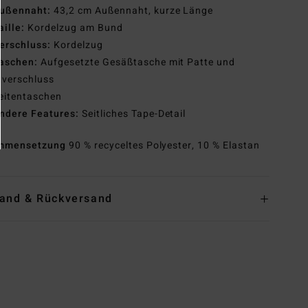
ußennaht:
43,2 cm Außennaht, kurze Länge
aille:
Kordelzug am Bund
erschluss:
Kordelzug
aschen:
Aufgesetzte Gesäßtasche mit Patte und
tverschluss
eitentaschen
ndere Features:
Seitliches Tape-Detail
mmensetzung
90 % recyceltes Polyester, 10 % Elastan
and & Rückversand