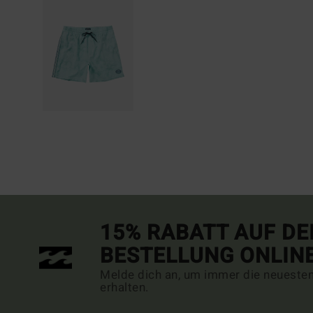
15% RABATT AUF DE
BESTELLUNG ONLIN
Melde dich an, um immer die neueste
erhalten.