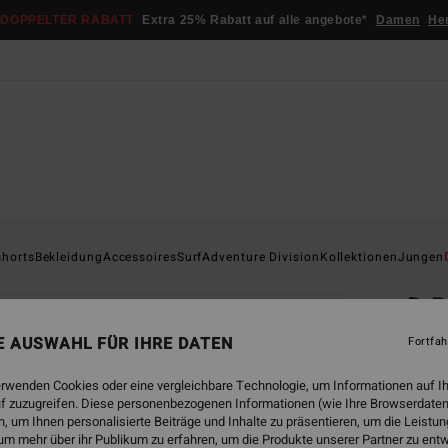
DOPPELTER RABATT
Extra 25% Rabatt auf alle angebote*
Damen
He
Startsei
shorts
Bekleidung
Accessoires
Surf
Adventure Division
Kollektionen
Jungen
ÖK
D B
Männe
NE AUSWAHL FÜR IHRE DATEN
Fortfah
ECO-B
erwenden Cookies oder eine vergleichbare Technologie, um Informationen auf I
f zuzugreifen. Diese personenbezogenen Informationen (wie Ihre Browserdaten
€ 55,
 um Ihnen personalisierte Beiträge und Inhalte zu präsentieren, um die Leist
€ 2
um mehr über ihr Publikum zu erfahren, um die Produkte unserer Partner zu ent