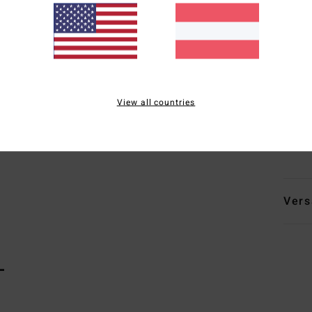
A
T
V
T
Klet
S
View all countries
A
Zusa
Vers
L