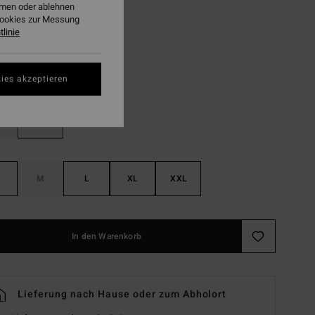
ehmen oder ablehnen
Cookies zur Messung
LTER RABATT EXTRA 25%
linie
Sky Blue
ies akzeptieren
M
L
XL
XXL
In den Warenkorb
Lieferung nach Hause oder zum Abholort