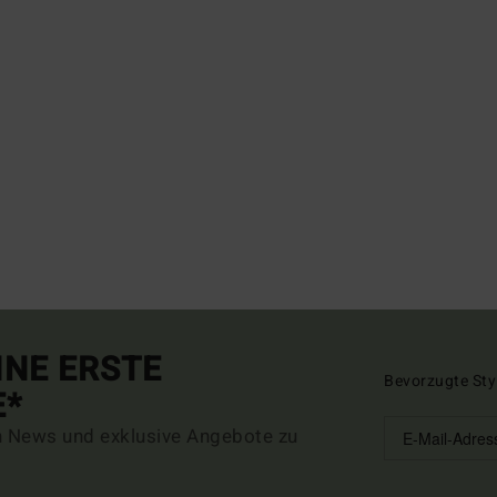
INE ERSTE
Bevorzugte Sty
E*
n News und exklusive Angebote zu