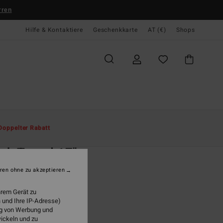
rren
Hilfe & Kontaktiere
Geschenkkarte
AT (€)
Shops
te
Herren
Boardshorts
Laybacks
Doppelter Rabatt
O
ah Taped 17"
r Blau Schwimmshorts
ren ohne zu akzeptieren
ONUS
hrem Gerät zu
 und Ihre IP-Adresse)
95
63%
ung von Werbung und
0,98
wickeln und zu