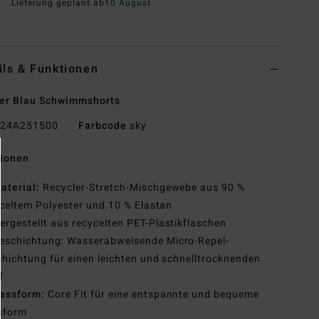
Lieferung geplant ab
10 August
ils & Funktionen
er Blau Schwimmshorts
24A251500
Farbcode
sky
tionen
aterial:
Recycler-Stretch-Mischgewebe aus 90 %
celtem Polyester und 10 % Elastan
ergestellt aus recycelten PET-Plastikflaschen
eschichtung: Wasserabweisende Micro-Repel-
hichtung für einen leichten und schnelltrocknenden
f
assform:
Core Fit für eine entspannte und bequeme
sform