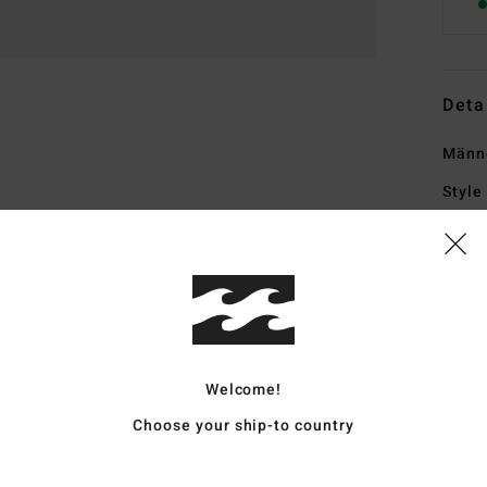
Deta
Männ
Style
Funk
M
recy
H
B
Welcome!
Besc
Stof
Choose your ship-to country
P
Pas