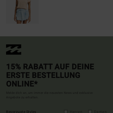
15% RABATT AUF DEINE
ERSTE BESTELLUNG
ONLINE*
Melde dich an, um immer die neuesten News und exklusive
Angebote zu erhalten.
Bevorzugte Styles
Herren
Damen