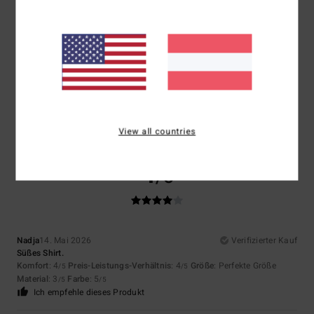
Größe
Material
4.0
Zu klein
Zu groß
Farbe
5.0
View all countries
4
/5
Nadja
14. Mai 2026
Verifizierter Kauf
Süßes Shirt.
Komfort
: 4
Preis-Leistungs-Verhältnis
: 4
Größe
: Perfekte Größe
/5
/5
Material
: 3
Farbe
: 5
/5
/5
Ich empfehle dieses Produkt