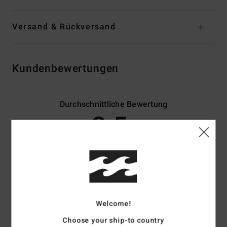
Versand & Rückversand
Kundenbewertungen
Durchschnittliche Bewertung
3.5
/5
basierend auf
2 verifizierten Bewertungen
seit April 2026
50% unserer Kunden empfehlen dieses Produkt
Komfort
Preis-Leistungs-Verhältnis
Welcome!
4.0
4.0
Choose your ship-to country