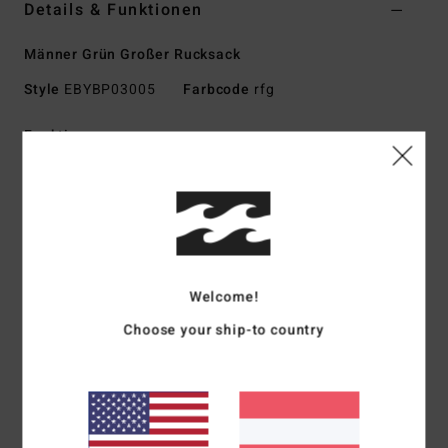
Details & Funktionen
Männer Grün Großer Rucksack
Style
EBYBP03005
Farbcode
rfg
Funktionen
Stoff:
600D Recyceltes Polyester
Volumen:
27 L
Abmessungen:
48 Cm H X 30 Cm B X 18 Cm T
Großes Hauptfach
Gepolstertes Laptopfach
Welcome!
Zwei Front-Einschubtaschen
Verstellbare SureGrip-Schultergurte
Choose your ship-to country
Gepolstertes Rückenteil
Zusammensetzung
[Hauptstoff] 100 % recyceltes
Polyester