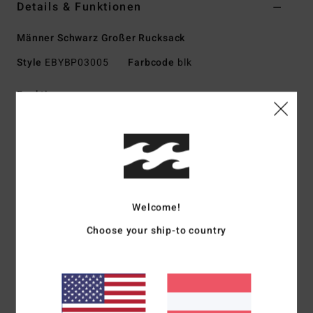
Details & Funktionen
Männer Schwarz Großer Rucksack
Style
EBYBP03005
Farbcode
blk
Funktionen
Stoff:
600D Recyceltes Polyester
Volumen:
27 L
Abmessungen:
48 Cm H X 30 Cm B X 18 Cm T
Großes Hauptfach
Gepolstertes Laptopfach
Welcome!
Zwei Front-Einschubtaschen
Verstellbare SureGrip-Schultergurte
Choose your ship-to country
Gepolstertes Rückenteil
Zusammensetzung
[Hauptstoff] 100 % recyceltes
Polyester