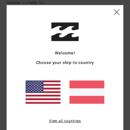
Material
: 5
Farbe
: 5
/5
/5
Ich empfehle dieses Produkt
5
/5
Welcome!
Adriana
6. Juli 2026
Verifizierter Kauf
Sie sind bequem
Choose your ship-to country
Original anzeigen - Castellano
Komfort
: 5
Preis-Leistungs-Verhältnis
: 5
Größe
: Perfekte Größe
/5
/5
Material
: 4
Farbe
: 5
/5
/5
Ich empfehle dieses Produkt
5
/5
View all countries
Lambert
2. Juli 2026
Verifizierter Kauf