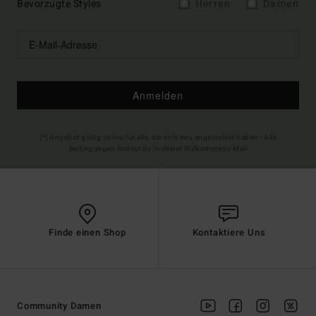
Bevorzugte Styles
Herren
Damen
Anmelden
(*) Angebot gültig online für alle, die sich neu angemeldet haben - Alle
Bedingungen findest du in deiner Willkommens-Mail
Finde einen Shop
Kontaktiere Uns
Community Damen