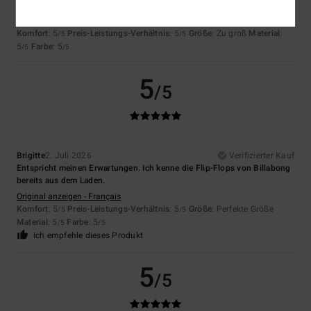
Bequem
Original anzeigen - Français
Komfort
: 5
Preis-Leistungs-Verhältnis
: 5
Größe
: Zu groß
Material
:
/5
/5
5
Farbe
: 5
/5
/5
5
/5
Brigitte
2. Juli 2026
Verifizierter Kauf
Entspricht meinen Erwartungen. Ich kenne die Flip-Flops von Billabong
bereits aus dem Laden.
Original anzeigen - Français
Komfort
: 5
Preis-Leistungs-Verhältnis
: 5
Größe
: Perfekte Größe
/5
/5
Material
: 5
Farbe
: 5
/5
/5
Ich empfehle dieses Produkt
5
/5