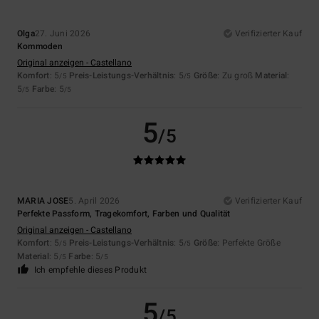
Olga
27. Juni 2026
Verifizierter Kauf
Kommoden
Original anzeigen - Castellano
Komfort
: 5
Preis-Leistungs-Verhältnis
: 5
Größe
: Zu groß
Material
:
/5
/5
5
Farbe
: 5
/5
/5
5
/5
MARIA JOSE
5. April 2026
Verifizierter Kauf
Perfekte Passform, Tragekomfort, Farben und Qualität
Original anzeigen - Castellano
Komfort
: 5
Preis-Leistungs-Verhältnis
: 5
Größe
: Perfekte Größe
/5
/5
Material
: 5
Farbe
: 5
/5
/5
Ich empfehle dieses Produkt
5
/5