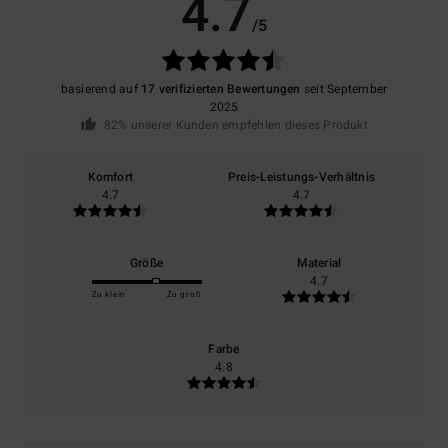
4.7
/5
basierend auf
17 verifizierten Bewertungen
seit September
2025
82% unserer Kunden empfehlen dieses Produkt
Komfort
Preis-Leistungs-Verhältnis
4.7
4.7
Größe
Material
4.7
Zu klein
Zu groß
Farbe
4.8