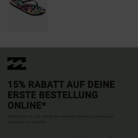
15% RABATT AUF DEINE
ERSTE BESTELLUNG
ONLINE*
Melde dich an, um immer die neuesten News und exklusive
Angebote zu erhalten.