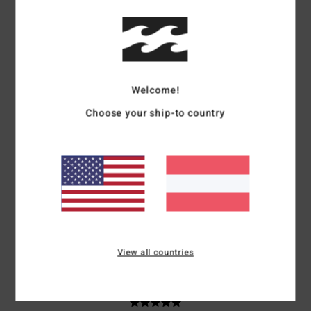
Bequem und schön
Original anzeigen - Français
Komfort
: 5
Preis-Leistungs-Verhältnis
: 5
Größe
: Perfekte Größe
/5
/5
Material
: 5
Farbe
: 5
/5
/5
Ich empfehle dieses Produkt
5
Welcome!
/5
Choose your ship-to country
Adriana
6. Juli 2026
Verifizierter Kauf
Sie sind bequem
Original anzeigen - Castellano
Komfort
: 5
Preis-Leistungs-Verhältnis
: 5
Größe
: Perfekte Größe
/5
/5
Material
: 4
Farbe
: 5
/5
/5
Ich empfehle dieses Produkt
View all countries
5
/5