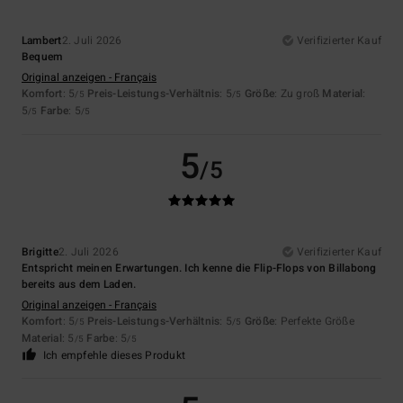
Lambert
2. Juli 2026
Verifizierter Kauf
Bequem
Original anzeigen - Français
Komfort
: 5
Preis-Leistungs-Verhältnis
: 5
Größe
: Zu groß
Material
:
/5
/5
5
Farbe
: 5
/5
/5
5
/5
Brigitte
2. Juli 2026
Verifizierter Kauf
Entspricht meinen Erwartungen. Ich kenne die Flip-Flops von Billabong
bereits aus dem Laden.
Original anzeigen - Français
Komfort
: 5
Preis-Leistungs-Verhältnis
: 5
Größe
: Perfekte Größe
/5
/5
Material
: 5
Farbe
: 5
/5
/5
Ich empfehle dieses Produkt