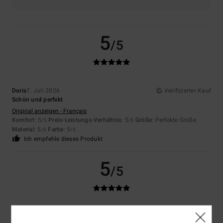
5
/5
Doris
7. Juli 2026
Verifizierter Kauf
Schön und perfekt
Original anzeigen - Français
Komfort
: 5
Preis-Leistungs-Verhältnis
: 5
Größe
: Perfekte Größe
/5
/5
Material
: 5
Farbe
: 5
/5
/5
Ich empfehle dieses Produkt
5
/5
Doris
7. Juli 2026
Verifizierter Kauf