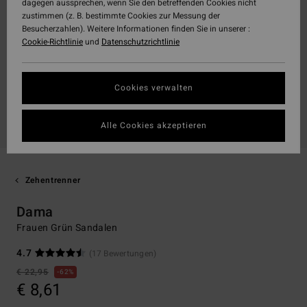
dagegen aussprechen, wenn Sie den betreffenden Cookies nicht
zustimmen (z. B. bestimmte Cookies zur Messung der
Besucherzahlen). Weitere Informationen finden Sie in unserer :
Cookie-Richtlinie
und
Datenschutzrichtlinie
Cookies verwalten
Alle Cookies akzeptieren
Zehentrenner
Dama
Frauen Grün Sandalen
4.7
(17 Bewertungen)
€ 22,95
62%
€ 8,61