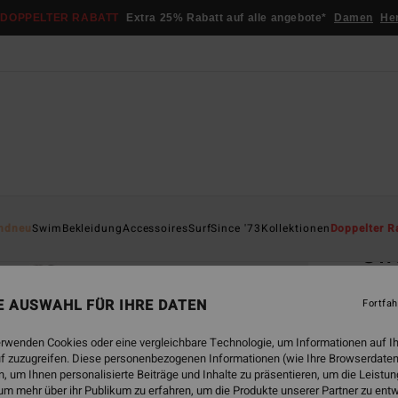
DOPPELTER RABATT
Extra 25% Rabatt auf alle angebote*
Damen
He
Startsei
ndneu
Swim
Bekleidung
Accessoires
Surf
Since '73
Kollektionen
Doppelter R
Swe
Fraue
NE AUSWAHL FÜR IHRE DATEN
Fortfah
4.8
ECO-B
erwenden Cookies oder eine vergleichbare Technologie, um Informationen auf I
f zuzugreifen. Diese personenbezogenen Informationen (wie Ihre Browserdaten
€ 65,
 um Ihnen personalisierte Beiträge und Inhalte zu präsentieren, um die Leist
€ 3
um mehr über ihr Publikum zu erfahren, um die Produkte unserer Partner zu ent