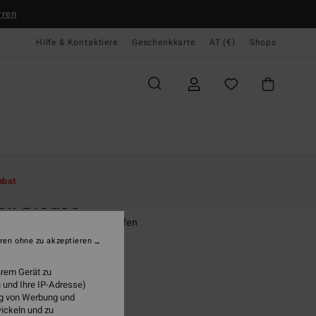
rren
Hilfe & Kontaktiere
Geschenkkarte
AT (€)
Shops
te
Damen
Bekleidung
Hemden
abat
ll Blouse
n Schwarz Hemd mit Knöpfen
ren ohne zu akzeptieren
(23 Bewertungen)
ONUS
hrem Gerät zu
 und Ihre IP-Adresse)
95
47%
ung von Werbung und
4,63
wickeln und zu