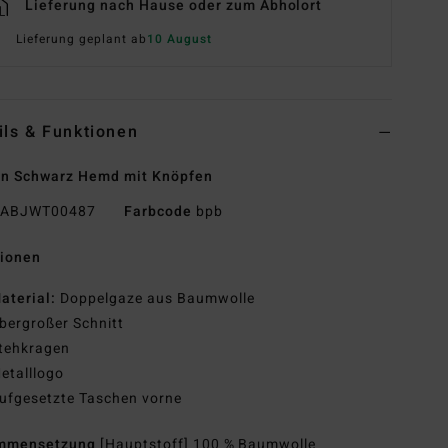
Lieferung nach Hause oder zum Abholort
Lieferung geplant ab
10 August
ils & Funktionen
en Schwarz Hemd mit Knöpfen
ABJWT00487
Farbcode
bpb
tionen
aterial:
Doppelgaze aus Baumwolle
bergroßer Schnitt
tehkragen
etalllogo
ufgesetzte Taschen vorne
mmensetzung
[Hauptstoff] 100 % Baumwolle