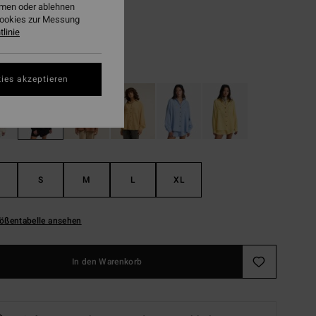
ehmen oder ablehnen
Cookies zur Messung
LTER RABATT EXTRA 25%
linie
Black Pebble
ies akzeptieren
S
M
L
XL
ößentabelle ansehen
In den Warenkorb