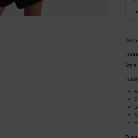
Deta
Frau
Style
Funk
M
Ü
S
M
A
Zusa