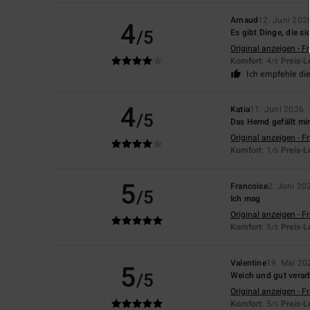
Arnaud
12. Juni 202
4
/5
Es gibt Dinge, die si
Original anzeigen - F
Komfort
: 4
Preis-L
/5
Ich empfehle di
4
Katia
11. Juni 2026
/5
Das Hemd gefällt mir,
Original anzeigen - F
Komfort
: 1
Preis-L
/5
5
Francoise
2. Juni 20
/5
Ich mag
Original anzeigen - F
Komfort
: 5
Preis-L
/5
Valentine
19. Mai 20
5
/5
Weich und gut verarb
Original anzeigen - F
Komfort
: 5
Preis-L
/5