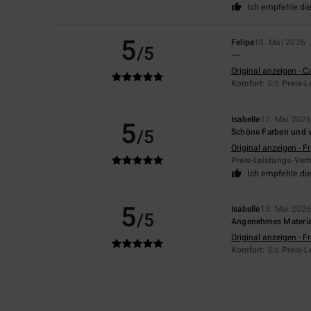
Ich empfehle di
5
Felipe
18. Mai 2026
/5
---
Original anzeigen - C
Komfort
: 5
Preis-L
/5
Isabelle
17. Mai 202
5
/5
Schöne Farben und v
Original anzeigen - F
Preis-Leistungs-Verh
Ich empfehle di
5
Isabelle
13. Mai 202
/5
Angenehmes Materia
Original anzeigen - F
Komfort
: 5
Preis-L
/5