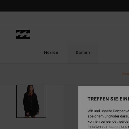
Direkt
zur
Produktinformation
springen
Herren
Damen
Bra
TREFFEN SIE EI
Wir und unsere Partner v
speichern und/oder darau
können verwendet werden,
Inhalten zu messen, und 