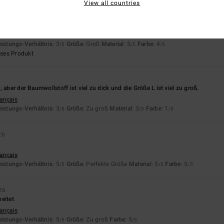
View all countries
6
ch nicht erklären lassen
rançais
eistungs-Verhältnis
: 3
Größe
: Groß
Material
: 5
Farbe
: 4
/5
/5
/5
eses Produkt
 aber der Baumwollstoff ist viel zu dick und die Größe L ist viel zu groß.
rançais
eistungs-Verhältnis
: 3
Größe
: Zu groß
Material
: 3
Farbe
: 1
/5
/5
/5
26
rançais
eistungs-Verhältnis
: 5
Größe
: Perfekte Größe
Material
: 5
Farbe
: 5
/5
/5
/5
26
eitet
rançais
eistungs-Verhältnis
: 5
Größe
: Zu groß
Farbe
: 5
/5
/5