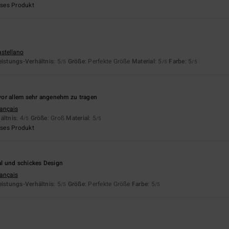
eses Produkt
astellano
eistungs-Verhältnis
: 5
Größe
: Perfekte Größe
Material
: 5
Farbe
: 5
/5
/5
/5
6
or allem sehr angenehm zu tragen
rançais
ältnis
: 4
Größe
: Groß
Material
: 5
/5
/5
eses Produkt
6
l und schickes Design
rançais
eistungs-Verhältnis
: 5
Größe
: Perfekte Größe
Farbe
: 5
/5
/5