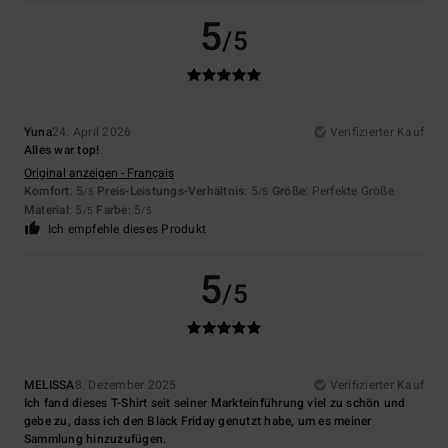
5
/5
Yuna
24. April 2026
Verifizierter Kauf
Alles war top!
Original anzeigen - Français
Komfort
: 5
Preis-Leistungs-Verhältnis
: 5
Größe
: Perfekte Größe
/5
/5
Material
: 5
Farbe
: 5
/5
/5
Ich empfehle dieses Produkt
5
/5
MELISSA
8. Dezember 2025
Verifizierter Kauf
Ich fand dieses T-Shirt seit seiner Markteinführung viel zu schön und
gebe zu, dass ich den Black Friday genutzt habe, um es meiner
Sammlung hinzuzufügen.