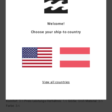
Farbe
4.3
Welcome!
Choose your ship-to country
3
/5
Jessica
10. Juli 2026
Verifizierter Kauf
Das gesamte Erlebnis wurde durch die Kommunikation von Billabongs
ruiniert, und da ich der Meinung bin, dass das T-Shirt den Preis
überhaupt nicht wert ist, möchte ich nicht noch einmal mit diesem
View all countries
Unternehmen zu tun haben. Deshalb habe ich das Produkt aufgrund
dessen und des Preises mit „durchschnittlich“ bewertet.
Original anzeigen - English
Komfort
: 3
Preis-Leistungs-Verhältnis
: 1
Größe
: Groß
Material
: 3
/5
/5
/5
Farbe
: 3
/5