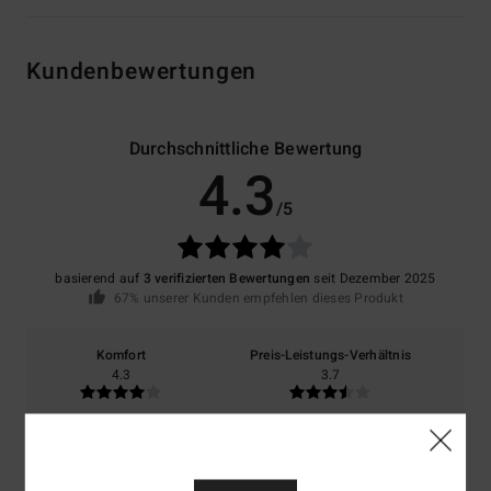
Kundenbewertungen
Durchschnittliche Bewertung
4.3
/5
basierend auf
3 verifizierten Bewertungen
seit Dezember 2025
67% unserer Kunden empfehlen dieses Produkt
Komfort
Preis-Leistungs-Verhältnis
4.3
3.7
Größe
Material
4.3
Zu klein
Zu groß