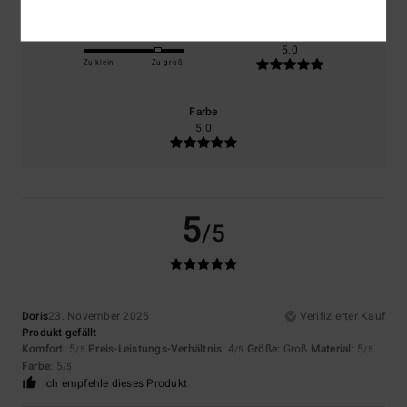
Größe
Material
5.0
Zu klein
Zu groß
Farbe
5.0
5
/5
Doris
23. November 2025
Verifizierter Kauf
Produkt gefällt
Komfort
: 5
Preis-Leistungs-Verhältnis
: 4
Größe
: Groß
Material
: 5
/5
/5
/5
Farbe
: 5
/5
Ich empfehle dieses Produkt