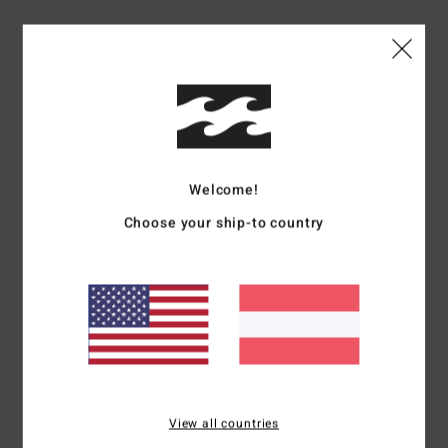
Versand & Rückversand
Kundenbewertungen
Welcome!
Durchschnittliche Bewertung
Choose your ship-to country
5.0
/5
basierend auf
1 verifizierten Bewertungen
seit November 2025
100% unserer Kunden empfehlen dieses Produkt
Komfort
Preis-Leistungs-Verhältnis
5.0
4.0
View all countries