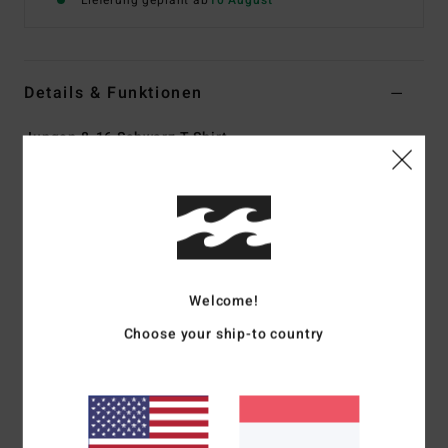
Lieferung geplant ab
10 August
Details & Funktionen
Jungen 8-16 Schwarz T-Shirt
Style
EBBZT00260
Farbcode
blk
Funktionen
Material:
Baumwoll-Jersey [160 G/M2]
Passform:
Premium Fit
Welcome!
Rundhalsausschnitt
Choose your ship-to country
Siebdrucke vorne und hinten
Gewebtes Label
Zusammensetzung
[Hauptstoff] 70 % Baumwolle, 30 %
recycelte Baumwolle