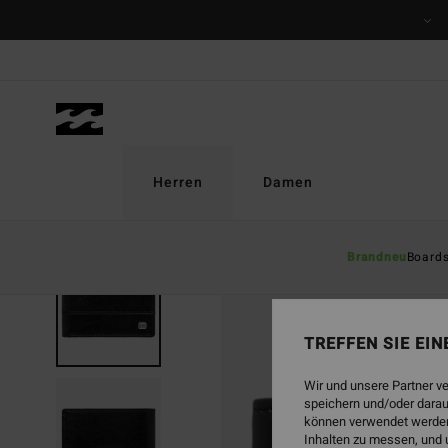
Direkt
zur
Produktinformation
springen
Herren
Damen
Brandneu
Board
TREFFEN SIE EI
Wir und unsere Partner v
speichern und/oder darau
können verwendet werden,
Inhalten zu messen, und 