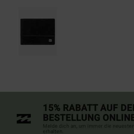
15% RABATT AUF DE
BESTELLUNG ONLIN
Melde dich an, um immer die neueste
erhalten.