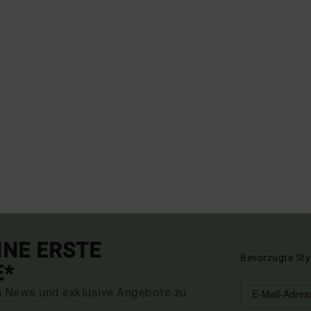
INE ERSTE
Bevorzugte Sty
E*
n News und exklusive Angebote zu