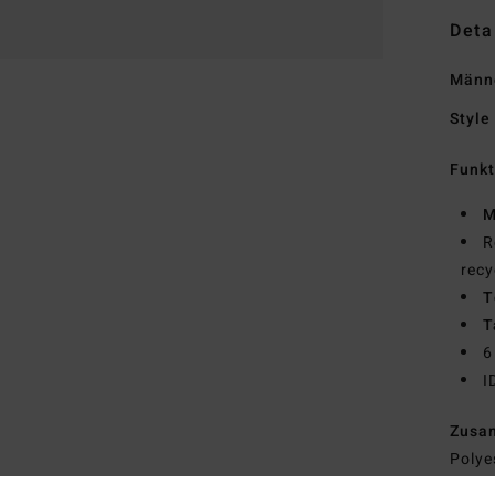
Deta
Männe
Style
Funk
M
R
recy
T
T
6
I
Zusa
Polye