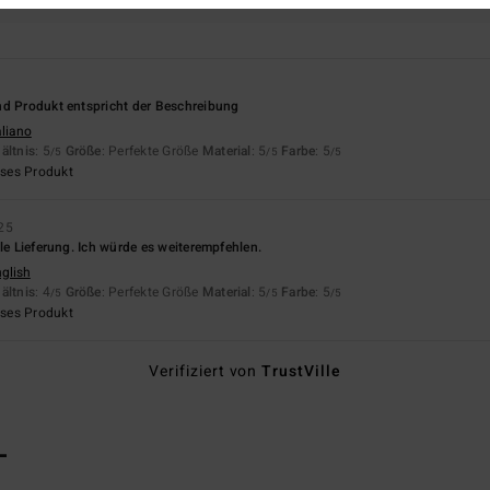
nd Produkt entspricht der Beschreibung
aliano
ältnis
: 5
Größe
: Perfekte Größe
Material
: 5
Farbe
: 5
/5
/5
/5
eses Produkt
25
lle Lieferung. Ich würde es weiterempfehlen.
nglish
ältnis
: 4
Größe
: Perfekte Größe
Material
: 5
Farbe
: 5
/5
/5
/5
eses Produkt
Verifiziert von
TrustVille
L