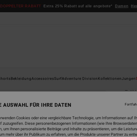
DOPPELTER RABATT
Extra 25% Rabatt auf alle angebote*
Damen
He
Startsei
shorts
Bekleidung
Accessoires
Surf
Adventure Division
Kollektionen
Jungen
Di
Männe
NE AUSWAHL FÜR IHRE DATEN
Fortfah
5.0
ECO-B
erwenden Cookies oder eine vergleichbare Technologie, um Informationen auf I
€ 2
f zuzugreifen. Diese personenbezogenen Informationen (wie Ihre Browserdaten
 um Ihnen personalisierte Beiträge und Inhalte zu präsentieren, um die Leist
um mehr über ihr Publikum zu erfahren, um die Produkte unserer Partner zu ent