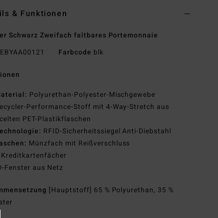
ils & Funktionen
r Schwarz Zweifach faltbares Portemonnaie
EBYAA00121
Farbcode
blk
tionen
aterial:
Polyurethan-Polyester-Mischgewebe
ecycler-Performance-Stoff mit 4-Way-Stretch aus
celten PET-Plastikflaschen
echnologie:
RFID-Sicherheitssiegel Anti-Diebstahl
aschen:
Münzfach mit Reißverschluss
 Kreditkartenfächer
D-Fenster aus Netz
mmensetzung
[Hauptstoff] 65 % Polyurethan, 35 %
ster