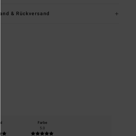
and & Rückversand
al
Farbe
5.0