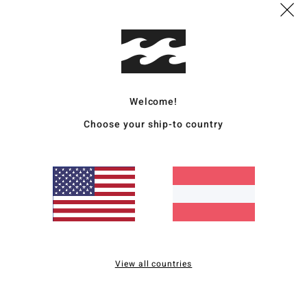
Vers
Welcome!
Choose your ship-to country
Durchschnittliche Bewertung
5.0
/5
basierend auf
2 verifizierten Bewertungen
seit Dezember 2025
100% unserer Kunden empfehlen dieses Produkt
View all countries
is-Leistungs-Verhältnis
Größe
Materi
4.5
5.0
Zu klein
Zu groß