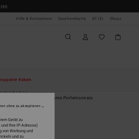
rren
Hilfe & Kontaktiere
Geschenkkarte
AT (€)
Shops
te
Herren
Accessoires
Geldbörsen
Doppelter Rabatt
mension
r Schwarz Zweifach faltbares Portemonnaie
ren ohne zu akzeptieren
(2 Bewertungen)
ONUS
hrem Gerät zu
9,95
 und Ihre IP-Adresse)
ung von Werbung und
wickeln und zu