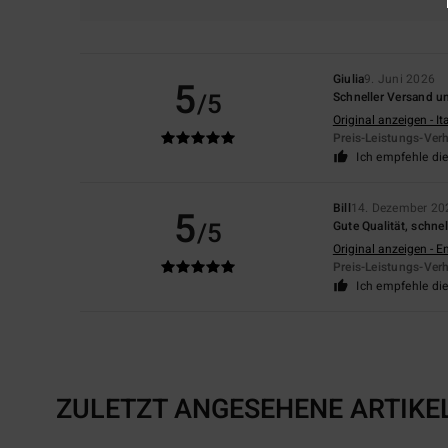
Giulia
9. Juni 2026
5
/5
Schneller Versand u
Original anzeigen - It
Preis-Leistungs-Verh
Ich empfehle di
Bill
14. Dezember 20
5
/5
Gute Qualität, schne
Original anzeigen - E
Preis-Leistungs-Verh
Ich empfehle di
ZULETZT ANGESEHENE ARTIKE