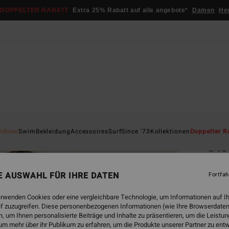
DOPPELTER RABATT
Extra 25% Rabatt auf alle angebote*
Damen
He
Startsei
ndneu
Swim
Bekleidung
Accessoires
Surf
Since '73
Kollektionen
Doppelter R
Dis
Fraue
NE AUSWAHL FÜR IHRE DATEN
Fortfah
5.0
€ 3
erwenden Cookies oder eine vergleichbare Technologie, um Informationen auf I
f zuzugreifen. Diese personenbezogenen Informationen (wie Ihre Browserdaten
 um Ihnen personalisierte Beiträge und Inhalte zu präsentieren, um die Leist
um mehr über ihr Publikum zu erfahren, um die Produkte unserer Partner zu ent
Farbe