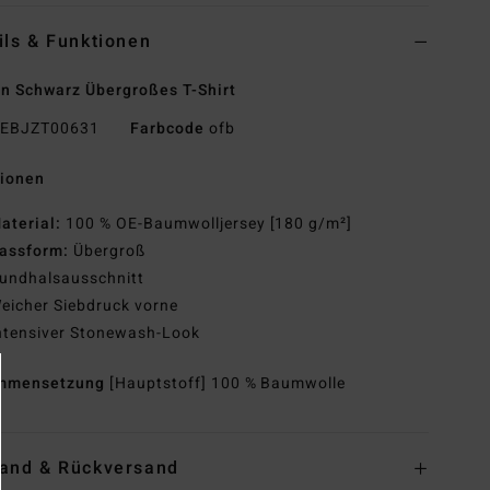
ils & Funktionen
n Schwarz Übergroßes T-Shirt
EBJZT00631
Farbcode
ofb
tionen
aterial:
100 % OE-Baumwolljersey [180 g/m²]
assform:
Übergroß
undhalsausschnitt
eicher Siebdruck vorne
ntensiver Stonewash-Look
mmensetzung
[Hauptstoff] 100 % Baumwolle
and & Rückversand