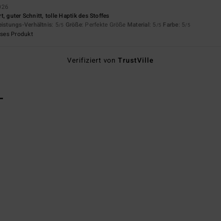
026
, guter Schnitt, tolle Haptik des Stoffes
eistungs-Verhältnis
: 5
Größe
: Perfekte Größe
Material
: 5
Farbe
: 5
/5
/5
/5
eses Produkt
Verifiziert von
TrustVille
L