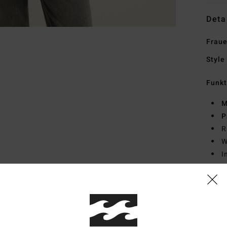
Deta
Fraue
Style
Funk
M
P
R
W
I
Zusa
Vers