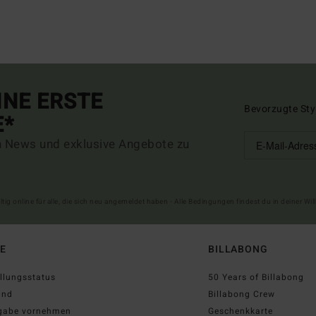
INE ERSTE
Bevorzugte Sty
E*
n News und exklusive Angebote zu
ltig online für alle, die sich neu angemeldet haben - Alle Bedingungen findest du in deiner W
FE
BILLABONG
llungsstatus
50 Years of Billabong
and
Billabong Crew
gabe vornehmen
Geschenkkarte