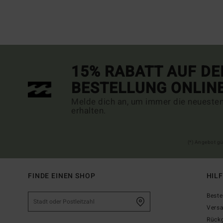
15% RABATT AUF DE
BESTELLUNG ONLIN
Melde dich an, um immer die neueste
erhalten.
(*) Angebot gü
FINDE EINEN SHOP
HIL
Beste
Vers
Rück