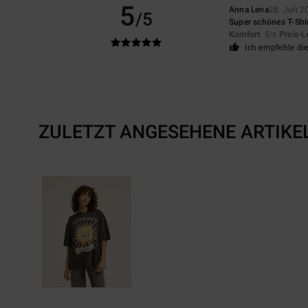
5
Anna Lena
28. Juli 2
/5
Super schönes T-Shirt
Komfort
: 5
Preis-L
/5
Ich empfehle di
ZULETZT ANGESEHENE ARTIKE