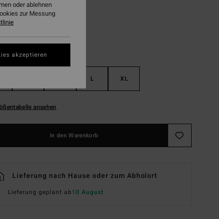
ehmen oder ablehnen
Cookies zur Messung
linie
ies akzeptieren
S
M
L
XL
ößentabelle ansehen
In den Warenkorb
Lieferung nach Hause oder zum Abholort
Lieferung geplant ab
10 August