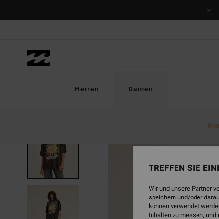
Direkt
zur
Produktinformation
springen
Herren
Damen
Bra
BRANDNEU
TREFFEN SIE EI
Wir und unsere Partner v
speichern und/oder darau
können verwendet werden,
Inhalten zu messen, und 