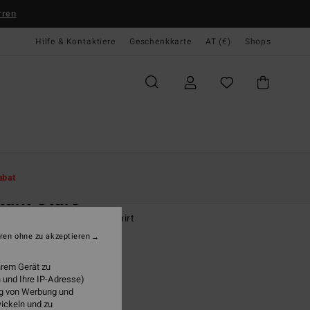
rren
Hilfe & Kontaktiere
Geschenkkarte
AT (€)
Shops
te
Damen
Bekleidung
T-Shirts
abat
tant Stars
n Schwarz Übergroßes T-Shirt
ren ohne zu akzeptieren
(1 Bewertungen)
9,95
hrem Gerät zu
 und Ihre IP-Adresse)
ung von Werbung und
wickeln und zu
Off Black