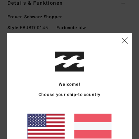
Details & Funktionen
Frauen Schwarz Shopper
Style
EBJBT00145
Farbcode
blw
Funktionen
Material:
Gewaschener Denim
Abmessungen:
35 Cm H X 41 Cm B X 15 Cm Seitenwände
Tragegurte
Metallreißverschluss oben
Welcome!
Integriertes Laptopfach
Stickerei oder Logo-Label vorne
Choose your ship-to country
Zusammensetzung
[Hauptstoff] 70 % Baumwolle, 30 %
Polyester