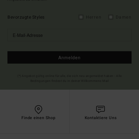
Bevorzugte Styles
Herren
Damen
Anmelden
(*) Angebot gültig online für alle, die sich neu angemeldet haben - Alle
Bedingungen findest du in deiner Willkommens-Mail
Finde einen Shop
Kontaktiere Uns