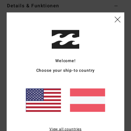
Details & Funktionen
Frauen Blau Shopper
Style
EBJBT00111
Farbcode
bnw0
Funktionen
Kollektion:
„Sol Searcher"-Kollektion
Welcome!
Stoff:
Baumwoll-Ripp-Terry
Fächer/Verschluss:
Hauptfach mit Reißverschluss
Choose your ship-to country
Riemen:
Trageriemen aus passendem Stoff
Verschluss:
Reißverschluss oben
Abmessungen:
35 [H] x 41 [B] cm
Seitenteile 15 [B] cm
Logo:
Stickerei vorne
Zusammensetzung
[Hauptstoff] 100 % Baumwolle
View all countries