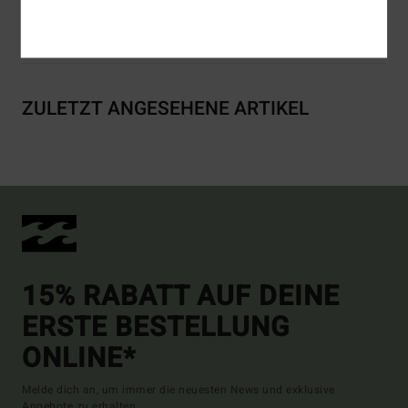
Versand & Rückversand
ZULETZT ANGESEHENE ARTIKEL
15% RABATT AUF DEINE
ERSTE BESTELLUNG
ONLINE*
Melde dich an, um immer die neuesten News und exklusive
Angebote zu erhalten.