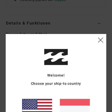
Lieferung geplant ab
7 August
Details & Funktionen
Frauen Schwarz T-Shirt
Style
EBJZT00643
Farbcode
ofb
Funktionen
Materialzusammensetzung:
70 % BCI-Baumwolle, 30 %
recycelte Baumwolle
Welcome!
Passform:
Regular Fit
Choose your ship-to country
Rundhalsausschnitt
Grafikprint vorne
Zusammensetzung
[Hauptstoff] 70 % Baumwolle, 30 %
recycelte Baumwolle