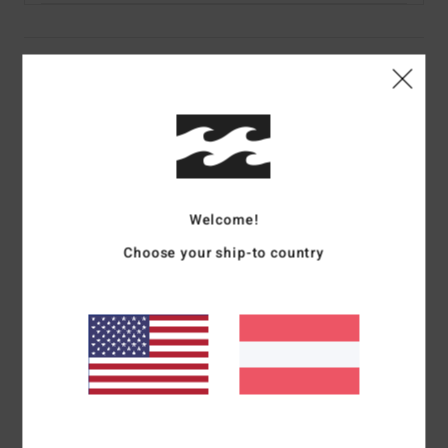
Details & Funktionen
Männer Weiss T-Shirt
Style
EBYZT00294
Farbcode
wht
Funktionen
Welcome!
Stoff:
Baumwollstoff [160 g/m2]
Choose your ship-to country
Passform:
Regular Fit
Hals:
Rundhalsausschnitt
Ärmel:
kurzärmlig
Branding:
Softhand-Siebdruck vorne und hinten
Heißversiegeltes Etikett im Nacken
Flaggenlabel an der Seitennaht
Zusammensetzung
[Hauptstoff] 100 % Baumwolle