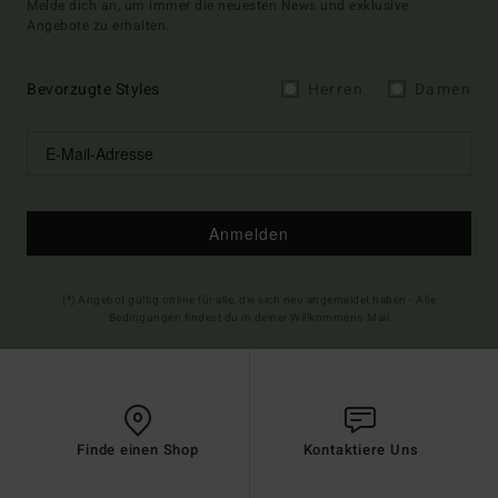
Melde dich an, um immer die neuesten News und exklusive
Angebote zu erhalten.
Bevorzugte Styles
Herren
Damen
Anmelden
(*) Angebot gültig online für alle, die sich neu angemeldet haben - Alle
Bedingungen findest du in deiner Willkommens-Mail
Finde einen Shop
Kontaktiere Uns