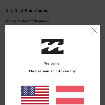
Details & Funktionen
Männer Schwarz Sandalen
Style
EBYL100007
Farbcode
blk
Funktionen
Stoff:
Kunst-Nubuk und Obermaterial aus Gummi
Futter:
Spenco-Polyesterfutter
Einlegesohle:
Press EVA-Mischblüten-Einlegesohle
Welcome!
Zwischensohle: Gepresste EVA Mix-Zwischensohle
Choose your ship-to country
Riemen:
Oberriemen aus perforiertem Kunstleder mit
Polsterung
Laufsohle:
EVA für mehr Traktion
Vorgeformte EVA-Außensohle mit Dünenlinienmuster für
besseren Halt
Branding:
Wave-Logo