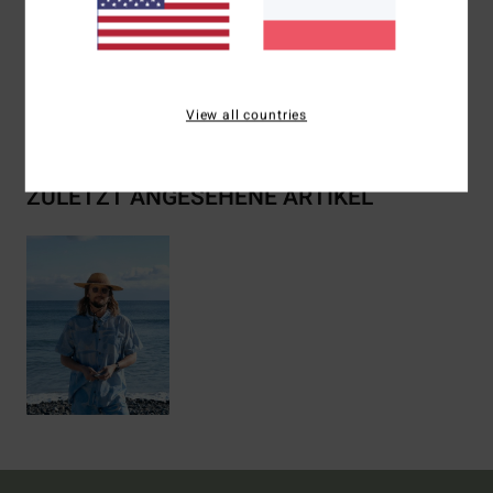
Zusammensetzung
52 % Baumwolle, 48 % Lyocell
Versand & Rückversand
View all countries
ZULETZT ANGESEHENE ARTIKEL