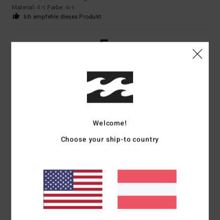
Material
: 4
Farbe
: 4
/5
/5
Ich empfehle dieses Produkt
5
/5
Marie-Christine
2. Juli 2026
Verifizierter Kauf
Sehr schöner Schnitt
Original anzeigen - Français
Komfort
: 5
Preis-Leistungs-Verhältnis
: 5
Größe
: Perfekte Größe
Welcome!
/5
/5
Material
: 5
Farbe
: 5
/5
/5
Choose your ship-to country
Ich empfehle dieses Produkt
4
/5
Bernd
25. Juni 2026
Verifizierter Kauf