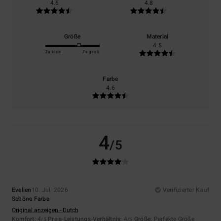
4.6
4.8
Größe
Material
4.5
Zu klein
Zu groß
Farbe
4.6
4
/5
Evelien
10. Juli 2026
Verifizierter Kauf
Schöne Farbe
Original anzeigen - Dutch
Komfort
: 4
Preis-Leistungs-Verhältnis
: 4
Größe
: Perfekte Größe
/5
/5