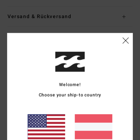
Versand & Rückversand
Kundenbewertungen
Durchschnittliche Bewertung
4.0
/5
Welcome!
Choose your ship-to country
basierend auf
1 verifizierten Bewertungen
seit Juli 2026
0% unserer Kunden empfehlen dieses Produkt
Komfort
Preis-Leistungs-Verhältnis
4.0
4.0