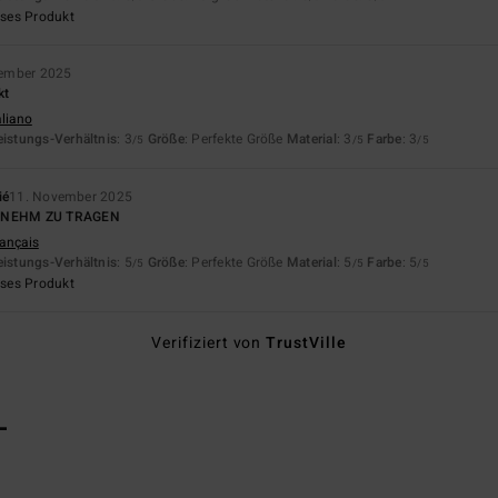
eses Produkt
ember 2025
kt
aliano
eistungs-Verhältnis
: 3
Größe
: Perfekte Größe
Material
: 3
Farbe
: 3
/5
/5
/5
ié
11. November 2025
ENEHM ZU TRAGEN
rançais
eistungs-Verhältnis
: 5
Größe
: Perfekte Größe
Material
: 5
Farbe
: 5
/5
/5
/5
eses Produkt
Verifiziert von
TrustVille
L