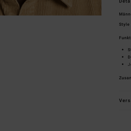
Deta
Männ
Style
Funk
S
D
J
Zusa
Vers