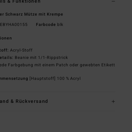
ils & Funktionen
er Schwarz Mütze mit Krempe
EBYHA00155
Farbcode
blk
tionen
toff:
Acryl-Stoff
etails:
Beanie mit 1/1-Rippstrick
ede Farbgebung mit einem Patch oder gewebten Etikett
mmensetzung
[Hauptstoff] 100 % Acryl
and & Rückversand