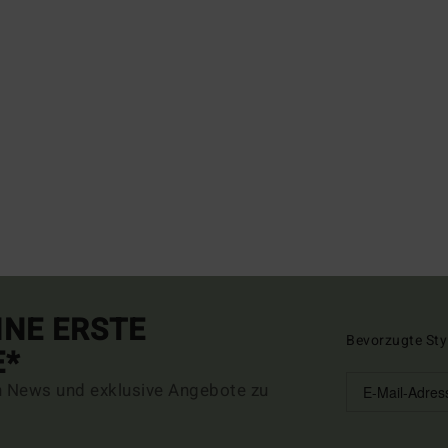
INE ERSTE
Bevorzugte Sty
E*
n News und exklusive Angebote zu