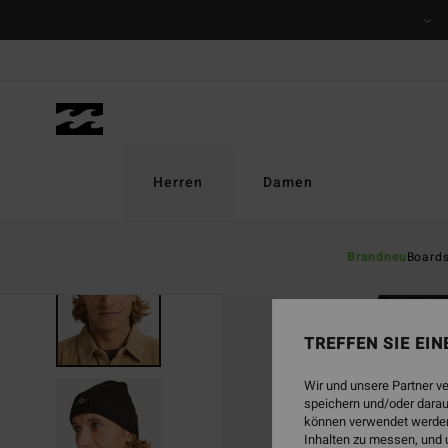
Direkt
zur
Produktinformation
springen
Herren
Damen
Brandneu
Board
TREFFEN SIE EI
Wir und unsere Partner v
speichern und/oder darau
können verwendet werden,
Inhalten zu messen, und 