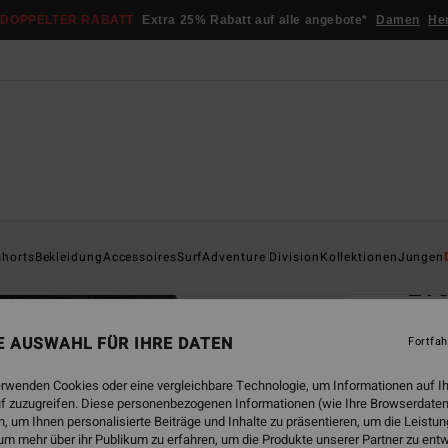
DOPPELTER RABATT
Extra 25% Rabatt auf alle angebote*
Damen
He
Startsei
shorts
Bekleidung
Accessoires
Surf
Adventure Division
Kollektionen
Jungen
Eve
Männe
NE AUSWAHL FÜR IHRE DATEN
Fortfah
4.8
€ 2
erwenden Cookies oder eine vergleichbare Technologie, um Informationen auf I
f zuzugreifen. Diese personenbezogenen Informationen (wie Ihre Browserdaten
 um Ihnen personalisierte Beiträge und Inhalte zu präsentieren, um die Leist
um mehr über ihr Publikum zu erfahren, um die Produkte unserer Partner zu ent
Farbe