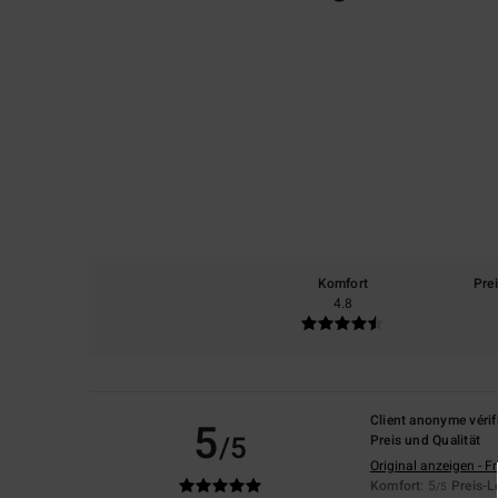
Komfort
Pre
4.8
Client anonyme vérif
5
/5
Preis und Qualität
Original anzeigen - F
Komfort
: 5
Preis-L
/5