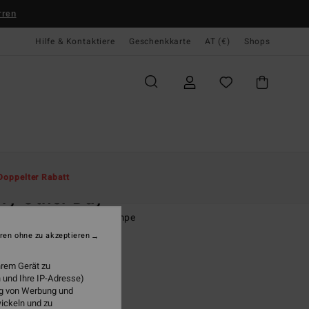
rren
Hilfe & Kontaktiere
Geschenkkarte
AT (€)
Shops
te
Herren
Accessoires
Mützen
Doppelter Rabatt
ry Other Day
r Schwarz Mütze mit Krempe
ren ohne zu akzeptieren
(10 Bewertungen)
5,95
hrem Gerät zu
 und Ihre IP-Adresse)
ung von Werbung und
wickeln und zu
Black