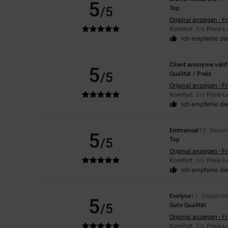
5
/5
Top
Original anzeigen - F
Komfort
: 5
Preis-L
/5
Ich empfehle di
Client anonyme vérif
5
/5
Qualität / Preis
Original anzeigen - F
Komfort
: 5
Preis-L
/5
Ich empfehle di
Emmanuel
15. Deze
5
/5
Top
Original anzeigen - F
Komfort
: 5
Preis-L
/5
Ich empfehle di
Evelyne
11. Dezembe
5
/5
Gute Qualität
Original anzeigen - F
Komfort
: 5
Preis-L
/5