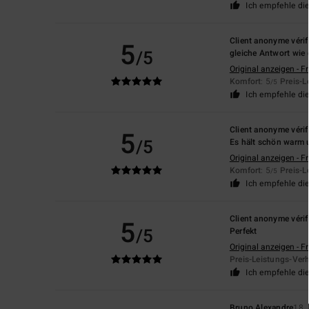
Ich empfehle di
Client anonyme vérif
5
/5
gleiche Antwort wie 
Original anzeigen - F
Komfort
: 5
Preis-L
/5
Ich empfehle di
Client anonyme vérif
5
/5
Es hält schön warm u
Original anzeigen - F
Komfort
: 5
Preis-L
/5
Ich empfehle di
Client anonyme vérif
5
/5
Perfekt
Original anzeigen - F
Preis-Leistungs-Verh
Ich empfehle di
Bruno Alexandre
18.