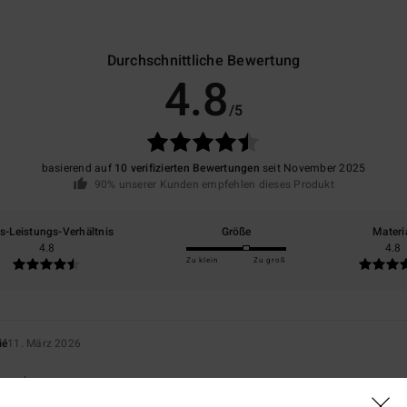
Durchschnittliche Bewertung
4.8
/5
basierend auf
10 verifizierten Bewertungen
seit November 2025
90% unserer Kunden empfehlen dieses Produkt
is-Leistungs-Verhältnis
Größe
Materi
4.8
4.8
Zu klein
Zu groß
ié
11. März 2026
rançais
eistungs-Verhältnis
: 5
Größe
: Perfekte Größe
Material
: 5
/5
/5