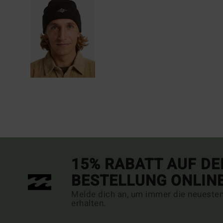
15% RABATT AUF DE
BESTELLUNG ONLIN
Melde dich an, um immer die neueste
erhalten.