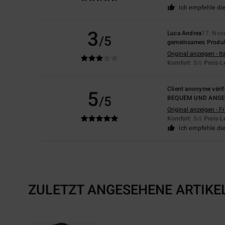
Ich empfehle di
3
Luca Andrea
17. Nov
/5
gemeinsames Produ
Original anzeigen - It
Komfort
: 3
Preis-L
/5
Client anonyme vérif
5
/5
BEQUEM UND ANG
Original anzeigen - F
Komfort
: 5
Preis-L
/5
Ich empfehle di
ZULETZT ANGESEHENE ARTIKE