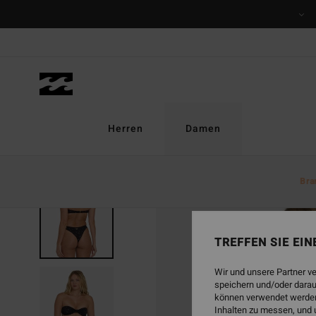
Direkt
zur
Produktinformation
springen
Herren
Damen
Bra
TREFFEN SIE EI
Wir und unsere Partner v
speichern und/oder darau
können verwendet werden,
Inhalten zu messen, und 