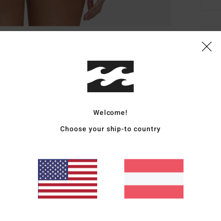
Deta
Fraue
Style
Funk
Welcome!
M
Choose your ship-to country
S
K
M
Zusa
Elast