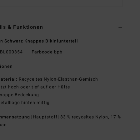
ils & Funktionen
n Schwarz Knappes Bikiniunterteil
BL000354
Farbcode
bpb
tionen
aterial:
Recyceltes Nylon-Elasthan-Gemisch
itzt hoch oder tief auf der Hüfte
nappe Bedeckung
etalllogo hinten mittig
mmensetzung
[Hauptstoff] 83 % recyceltes Nylon, 17 %
han