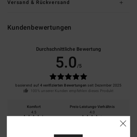
Versand & Rückversand
Kundenbewertungen
Durchschnittliche Bewertung
5.0
/5
basierend auf
4 verifizierten Bewertungen
seit Dezember 2025
100% unserer Kunden empfehlen dieses Produkt
Komfort
Preis-Leistungs-Verhältnis
4.5
4.0
Größe
Material