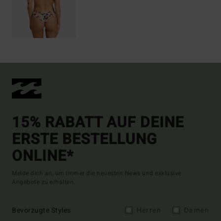
15% RABATT AUF DEINE
ERSTE BESTELLUNG
ONLINE*
Melde dich an, um immer die neuesten News und exklusive
Angebote zu erhalten.
Bevorzugte Styles
Herren
Damen