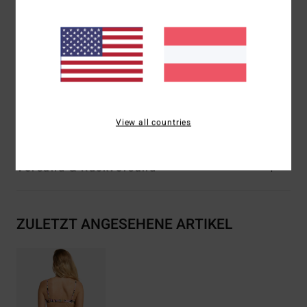
Verschluss:
fester Verschluss
Bedeckung:
freche Bedeckung
Beine:
Hohe Beinausschnitte
Logo:
Gesticktes Logo
Zusammensetzung
[Hauptstoff] 78 % recyceltes Nylon,
22 % Elastan
View all countries
Versand & Rückversand
ZULETZT ANGESEHENE ARTIKEL