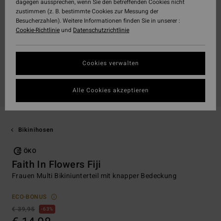
dagegen aussprechen, wenn Sie den betreffenden Cookies nicht
zustimmen (z. B. bestimmte Cookies zur Messung der
Besucherzahlen). Weitere Informationen finden Sie in unserer :
Cookie-Richtlinie
und
Datenschutzrichtlinie
Cookies verwalten
Alle Cookies akzeptieren
Bikinihosen
ÖKO
Faith In Flowers Fiji
Frauen Multi Bikiniunterteil mit knapper Bedeckung
ECO-BONUS
€ 39,95
63%