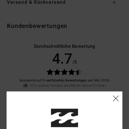
Versand & Rückversand
Kundenbewertungen
Durchschnittliche Bewertung
4.7
/5
basierend auf
3 verifizierten Bewertungen
seit Mai 2026
67% unserer Kunden empfehlen dieses Produkt
Komfort
Preis-Leistungs-Verhältnis
5.0
5.0
Größe
Material