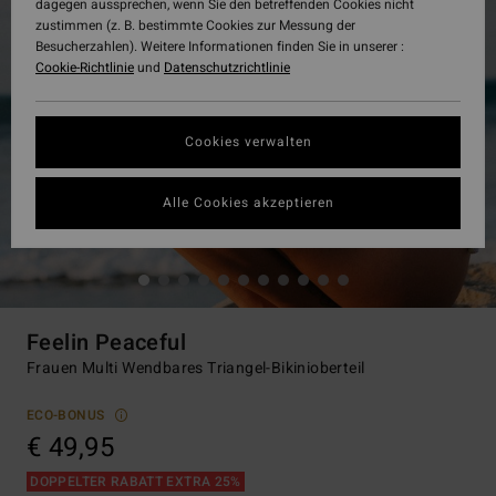
dagegen aussprechen, wenn Sie den betreffenden Cookies nicht
zustimmen (z. B. bestimmte Cookies zur Messung der
Besucherzahlen). Weitere Informationen finden Sie in unserer :
Cookie-Richtlinie
und
Datenschutzrichtlinie
Cookies verwalten
Alle Cookies akzeptieren
Feelin Peaceful
Frauen Multi Wendbares Triangel-Bikinioberteil
ECO-BONUS
€ 49,95
DOPPELTER RABATT EXTRA 25%