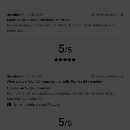
Jennifer
14. April 2026
Verifizierter Kauf
Made in China und trotzdem sehr teuer
Preis-Leistungs-Verhältnis
: 2
Größe
: Perfekte Größe
Material
: 4
/5
/5
Farbe
: 5
/5
5
/5
Sandrine
4. April 2026
Verifizierter Kauf
Alles war perfekt, ich kann nur die volle Punktzahl vergeben
Original anzeigen - Français
Komfort
: 5
Preis-Leistungs-Verhältnis
: 5
Größe
: Perfekte Größe
/5
/5
Material
: 5
Farbe
: 5
/5
/5
Ich empfehle dieses Produkt
5
/5