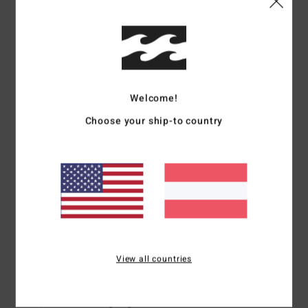
2
Farbe
: 2
/5
/5
5
/5
Welcome!
Yannick
24. Mai 2026
Verifizierter Kauf
Choose your ship-to country
Top
Original anzeigen - Français
Komfort
: 5
Preis-Leistungs-Verhältnis
: 5
Größe
: Perfekte Größe
/5
/5
Material
: 5
Farbe
: 5
/5
/5
Ich empfehle dieses Produkt
3
/5
View all countries
Martine
13. Mai 2026
Verifizierter Kauf
Schön, aber nicht warm genug für ein Fleece