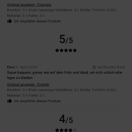
Original anzeigen - Français
Komfort
: 5
Preis-Leistungs-Verhältnis
: 4
Größe
: Perfekte Größe
/5
/5
Material
: 3
Farbe
: 5
/5
/5
Ich empfehle dieses Produkt
5
/5
Elva
15. April 2026
Verifizierter Kauf
Super bequem, genau wie auf dem Foto und ideal, um sich schick oder
leger zu kleiden
Original anzeigen - English
Komfort
: 5
Preis-Leistungs-Verhältnis
: 4
Größe
: Perfekte Größe
/5
/5
Material
: 5
Farbe
: 5
/5
/5
Ich empfehle dieses Produkt
4
/5