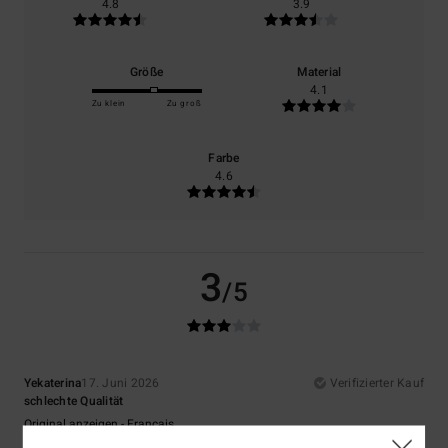
4.8
3.9
Größe
Material
4.1
Zu klein
Zu groß
Farbe
4.6
3
/5
Yekaterina
17. Juni 2026
Verifizierter Kauf
schlechte Qualität
Original anzeigen - Français
Komfort
: 4
Preis-Leistungs-Verhältnis
: 3
Größe
: Zu groß
Material
:
/5
/5