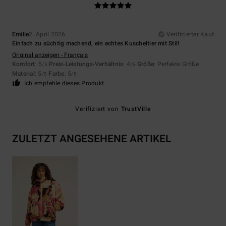
Emilie
2. April 2026
Verifizierter Kauf
Einfach zu süchtig machend, ein echtes Kuscheltier mit Stil!
Original anzeigen - Français
Komfort
: 5
Preis-Leistungs-Verhältnis
: 4
Größe
: Perfekte Größe
/5
/5
Material
: 5
Farbe
: 5
/5
/5
Ich empfehle dieses Produkt
Verifiziert von
TrustVille
ZULETZT ANGESEHENE ARTIKEL