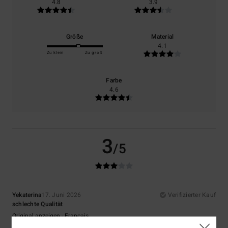
4.8
3.9
Größe
Material
4.1
Zu klein
Zu groß
Farbe
4.6
3
/5
Yekaterina
17. Juni 2026
Verifizierter Kauf
schlechte Qualität
Original anzeigen - Français
Komfort
: 4
Preis-Leistungs-Verhältnis
: 3
Größe
: Zu groß
Material
:
/5
/5