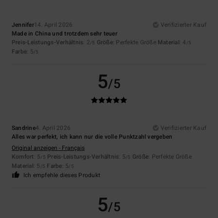
Jennifer
14. April 2026
Verifizierter Kauf
Made in China und trotzdem sehr teuer
Preis-Leistungs-Verhältnis
: 2
Größe
: Perfekte Größe
Material
: 4
/5
/5
Farbe
: 5
/5
5
/5
Sandrine
4. April 2026
Verifizierter Kauf
Alles war perfekt, ich kann nur die volle Punktzahl vergeben
Original anzeigen - Français
Komfort
: 5
Preis-Leistungs-Verhältnis
: 5
Größe
: Perfekte Größe
/5
/5
Material
: 5
Farbe
: 5
/5
/5
Ich empfehle dieses Produkt
5
/5