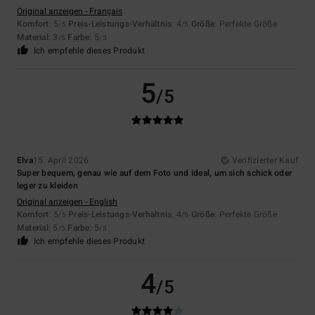
Original anzeigen - Français
Komfort
: 5
Preis-Leistungs-Verhältnis
: 4
Größe
: Perfekte Größe
/5
/5
Material
: 3
Farbe
: 5
/5
/5
Ich empfehle dieses Produkt
5
/5
Elva
15. April 2026
Verifizierter Kauf
Super bequem, genau wie auf dem Foto und ideal, um sich schick oder
leger zu kleiden
Original anzeigen - English
Komfort
: 5
Preis-Leistungs-Verhältnis
: 4
Größe
: Perfekte Größe
/5
/5
Material
: 5
Farbe
: 5
/5
/5
Ich empfehle dieses Produkt
4
/5