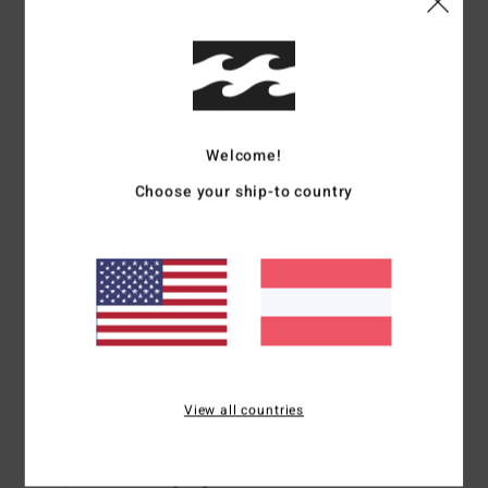
2
Farbe
: 2
/5
/5
5
/5
Welcome!
Yannick
24. Mai 2026
Verifizierter Kauf
Choose your ship-to country
Top
Original anzeigen - Français
Komfort
: 5
Preis-Leistungs-Verhältnis
: 5
Größe
: Perfekte Größe
/5
/5
Material
: 5
Farbe
: 5
/5
/5
Ich empfehle dieses Produkt
3
/5
View all countries
Martine
13. Mai 2026
Verifizierter Kauf
Schön, aber nicht warm genug für ein Fleece