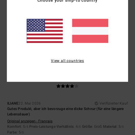
Choose your ship-to country
Größe
Material
5.0
Zu klein
Zu groß
Farbe
5.0
View all countries
4
/5
ILIANE
22. Mai 2026
Verifizierter Kauf
Gutes Produkt, aber ich bevorzuge eine dicke Schnur (für eine längere
Lebensdauer)
Original anzeigen - Français
Komfort
: 5
Preis-Leistungs-Verhältnis
: 4
Größe
: Groß
Material
: 5
/5
/5
/5
Farbe
: 5
/5