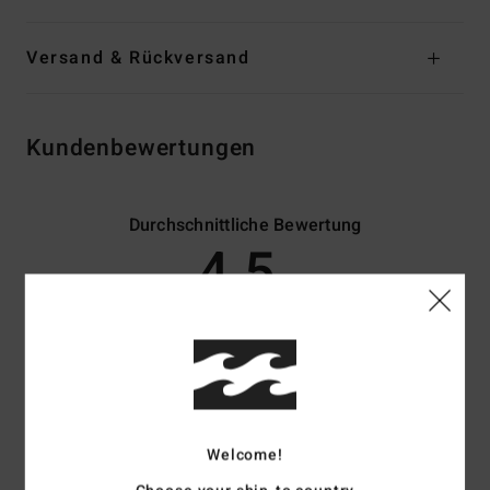
Versand & Rückversand
Kundenbewertungen
Durchschnittliche Bewertung
4.5
/5
basierend auf
2 verifizierten Bewertungen
seit Mai 2026
100% unserer Kunden empfehlen dieses Produkt
Komfort
Preis-Leistungs-Verhältnis
5.0
4.0
Welcome!