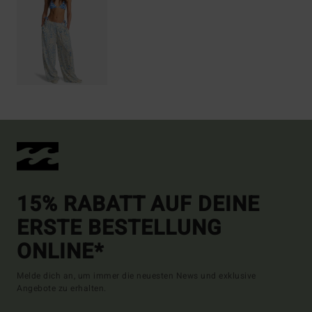
15% RABATT AUF DEINE
ERSTE BESTELLUNG
ONLINE*
Melde dich an, um immer die neuesten News und exklusive
Angebote zu erhalten.