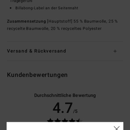
Tragegefühl
Billabong-Label an der Seitennaht
Zusammensetzung
[Hauptstoff] 55 % Baumwolle, 25 %
recycelte Baumwolle, 20 % recyceltes Polyester
Versand & Rückversand
Kundenbewertungen
Durchschnittliche Bewertung
4.7
/5
basierend auf
3 verifizierten Bewertungen
seit April 2026