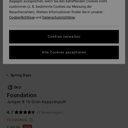
dagegen aussprechen, wenn Sie den betreffenden Cookies nicht
zustimmen (z. B. bestimmte Cookies zur Messung der
Besucherzahlen). Weitere Informationen finden Sie in unserer :
Cookie-Richtlinie
und
Datenschutzrichtlinie
Cookies verwalten
Alle Cookies akzeptieren
Spring Days
ÖKO
Foundation
Jungen 8-16 Grün Kapuzenpulli
4.7
(3 Bewertungen)
ECO-BONUS
€ 49,95
63%