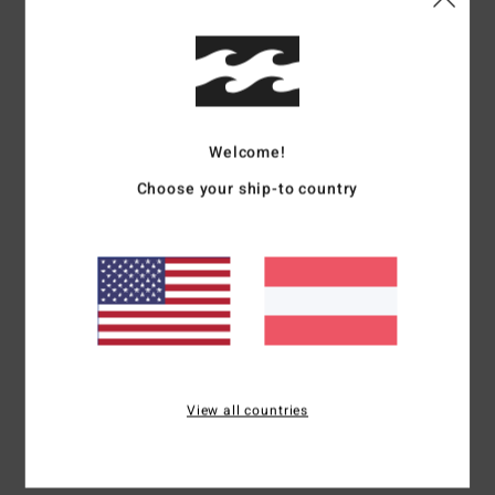
67% unserer Kunden empfehlen dieses Produkt
Komfort
Preis-Leistungs-Verhältnis
4.7
4.7
Welcome!
Größe
Material
Choose your ship-to country
4.7
Zu klein
Zu groß
Farbe
4.7
4
/5
View all countries