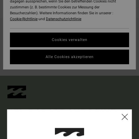
dagegen aussprechen, wenn Sie den betreffenden Cookies nicht
zustimmen (z. B. bestimmte Cookies zur Messung der
Besucherzahlen). Weitere Informationen finden Sie in unserer :
Cookie-Richtlinie
und
Datenschutzrichtlinie
Billabong Sonderangebote & Rabatte
Cookies verwalten
Verpassen Sie nicht unsere aktuellen Sonderangebote! Genießen Sie
nur für kurze Zeit Rabatte auf unsere Herren- und Surf-Kollektionen. Ob
Sie nach einem neuen trendigen Outfit oder einem lässigen
Alle Cookies akzeptieren
Wochenendlook suchen, Sie werden sicher etwas finden, das Ihnen
gefällt.
15% RABATT AUF DEINE
ERSTE BESTELLUNG
ONLINE*