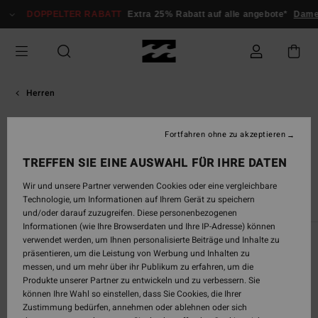
DOPPELTER RABATT
Extra 25% Rabatt auf alle angebote*
Dame
Herren
Billabong Neueste Angebote,
Fortfahren ohne zu akzeptieren
Rabatte & Aktionen
TREFFEN SIE EINE AUSWAHL FÜR IHRE DATEN
Wir und unsere Partner verwenden Cookies oder eine vergleichbare
Technologie, um Informationen auf Ihrem Gerät zu speichern
und/oder darauf zuzugreifen. Diese personenbezogenen
Informationen (wie Ihre Browserdaten und Ihre IP-Adresse) können
verwendet werden, um Ihnen personalisierte Beiträge und Inhalte zu
Black Friday
präsentieren, um die Leistung von Werbung und Inhalten zu
messen, und um mehr über ihr Publikum zu erfahren, um die
Profitiere von exklusiven Angeboten am Black Friday
von Billabong. Entdecke eine große Auswahl an Surf-
Produkte unserer Partner zu entwickeln und zu verbessern. Sie
und Lifestyleprodukten, perfekt für dein nächsten
können Ihre Wahl so einstellen, dass Sie Cookies, die Ihrer
Abenteuer.
Zustimmung bedürfen, annehmen oder ablehnen oder sich