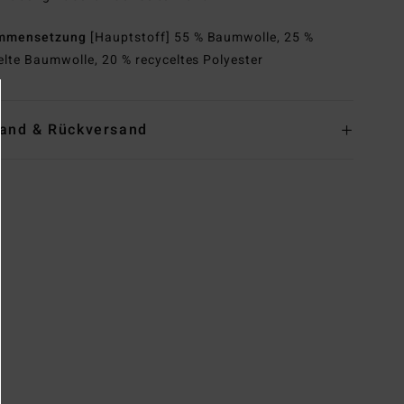
mmensetzung
[Hauptstoff] 55 % Baumwolle, 25 %
elte Baumwolle, 20 % recyceltes Polyester
and & Rückversand