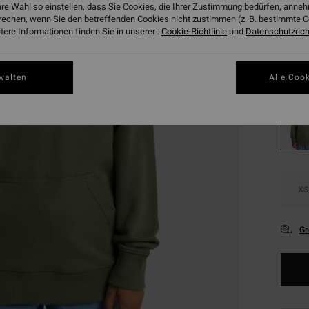
€ 1
hre Wahl so einstellen, dass Sie Cookies, die Ihrer Zustimmung bedürfen, ann
rechen, wenn Sie den betreffenden Cookies nicht zustimmen (z. B. bestimmte 
SALE
ere Informationen finden Sie in unserer :
Cookie-Richtlinie
und
Datenschutzricht
DOPPE
Farbe
walten
Alle Cook
XS
Gr