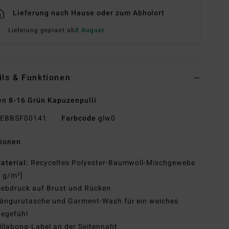
Lieferung nach Hause oder zum Abholort
Lieferung geplant ab
8 August
ils & Funktionen
n 8-16 Grün Kapuzenpulli
EBBSF00141
Farbcode
glw0
tionen
aterial:
Recyceltes Polyester-Baumwoll-Mischgewebe
 g/m²]
iebdruck auf Brust und Rücken
ängurutasche und Garment-Wash für ein weiches
gegefühl
illabong-Label an der Seitennaht