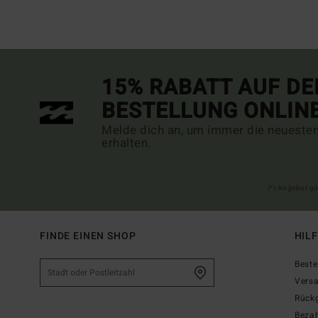
15% RABATT AUF DE
BESTELLUNG ONLIN
Melde dich an, um immer die neueste
erhalten.
(*) Angebot gü
FINDE EINEN SHOP
HIL
Beste
Vers
Rück
Beza