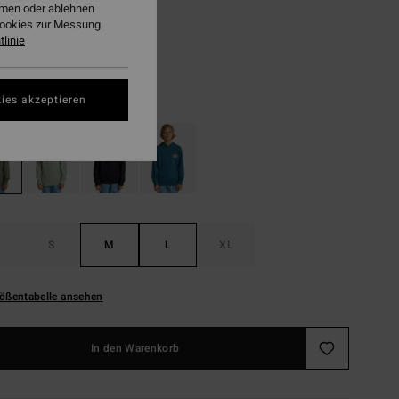
8,73
ehmen oder ablehnen
Cookies zur Messung
linie
LTER RABATT EXTRA 25%
Moss Green
ies akzeptieren
S
M
L
XL
ößentabelle ansehen
In den Warenkorb