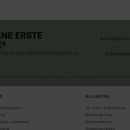
INE ERSTE
Bevorzugte Sty
E*
n News und exklusive Angebote zu
ltig online für alle, die sich neu angemeldet haben - Alle Bedingungen findest du in deiner W
FE
BILLABONG
llungsstatus
50 Years of Billabong
and
Billabong Crew
gabe vornehmen
Geschenkkarte
hlung
Studentenrabatt