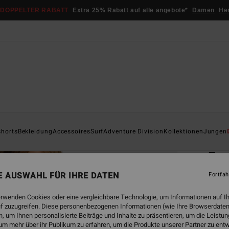
DOPPELTER RABATT
Extra 25% Rabatt auf alle angebote*
Damen
He
Startsei
shorts
Bekleidung
Accessoires
Surf
Adventure Division
Kollektionen
Jungen
ÖK
Fou
Junge
NE AUSWAHL FÜR IHRE DATEN
Fortfah
4.7
erwenden Cookies oder eine vergleichbare Technologie, um Informationen auf I
ECO-B
f zuzugreifen. Diese personenbezogenen Informationen (wie Ihre Browserdaten
 um Ihnen personalisierte Beiträge und Inhalte zu präsentieren, um die Leist
€ 49,
um mehr über ihr Publikum zu erfahren, um die Produkte unserer Partner zu ent