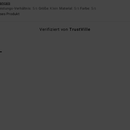
rançais
eistungs-Verhältnis
: 5
Größe
: Klein
Material
: 5
Farbe
: 5
/5
/5
/5
eses Produkt
Verifiziert von
TrustVille
L