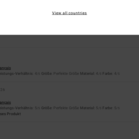
67% unserer Kunden empfehlen dieses Produkt
View all countries
is-Leistungs-Verhältnis
Größe
Materi
4.7
4.7
Zu klein
Zu groß
rançais
eistungs-Verhältnis
: 4
Größe
: Perfekte Größe
Material
: 4
Farbe
: 4
/5
/5
/5
026
rançais
eistungs-Verhältnis
: 5
Größe
: Perfekte Größe
Material
: 5
Farbe
: 5
/5
/5
/5
eses Produkt