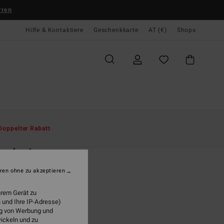
rren
Hilfe & Kontaktiere
Geschenkkarte
AT (€)
Shops
te
Herren
Sonderangebote
Spring Days
Doppelter Rabatt
O
ndation
n 8-16 Grün Kapuzenpulli
ren ohne zu akzeptieren
(3 Bewertungen)
hrem Gerät zu
ONUS
 und Ihre IP-Adresse)
ung von Werbung und
95
63%
wickeln und zu