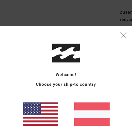
Zusa
recyc
Vers
Welcome!
Choose your ship-to country
Durchschnittliche Bewertung
4.7
/5
basierend auf
3 verifizierten Bewertungen
seit April 2026