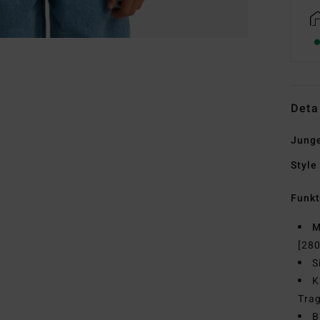
Deta
Junge
Style
Funk
M
[280
S
K
Tra
B