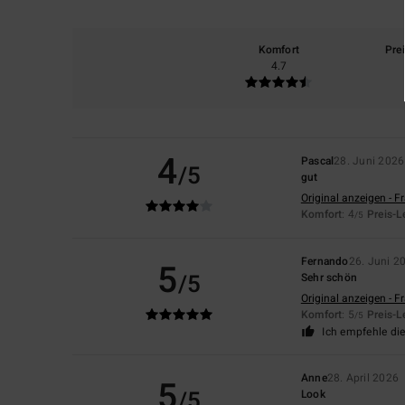
Komfort
Pre
4.7
4
Pascal
28. Juni 2026
/5
gut
Original anzeigen - F
Komfort
: 4
Preis-L
/5
Fernando
26. Juni 2
5
/5
Sehr schön
Original anzeigen - F
Komfort
: 5
Preis-L
/5
Ich empfehle di
Anne
28. April 2026
5
/5
Look