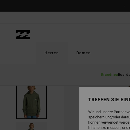
Direkt
zur
Produktinformation
springen
Herren
Damen
Brandneu
Board
TREFFEN SIE EI
Wir und unsere Partner v
speichern und/oder darau
können verwendet werden,
Inhalten zu messen, und 