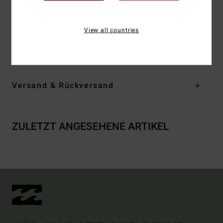
Andere Features: Sich abhebende Rüschen am Rock
Sich abhebende Panele an Passe und Ärmelbündchen
View all countries
Zusammensetzung
[Hauptstoff] 100 % Viskose
Versand & Rückversand
ZULETZT ANGESEHENE ARTIKEL