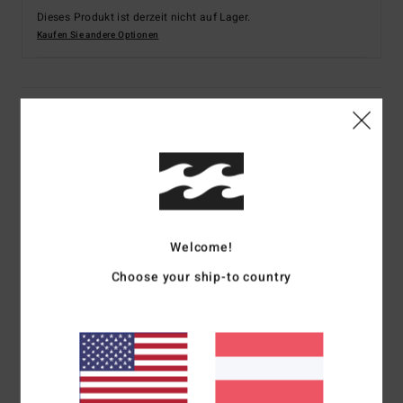
Dieses Produkt ist derzeit nicht auf Lager.
Kaufen Sie andere Optionen
Details & Funktionen
Frauen Schwarz Babydoll-Kleid
Style
ABJWD00603
Farbcode
bpb
Funktionen
Welcome!
Stoff:
leichte Viskose
Choose your ship-to country
Fit:
Luftiger Fit
Hals:
Tiefer V-Ausschnitt
Ärmel:
Lange Puffärmel
Verschluss:
Mit passendem Stoff überzogene Knöpfe am
Ausschnitt
Logo:
Metallplakette