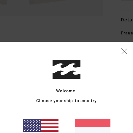
Deta
Frau
Style
Funk
S
T
M
Welcome!
W
B
Choose your ship-to country
I
B
5
R