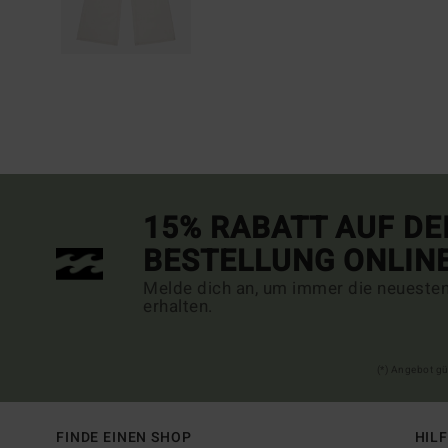
15% RABATT AUF DE
BESTELLUNG ONLIN
Melde dich an, um immer die neueste
erhalten.
(*) Angebot gü
FINDE EINEN SHOP
HIL