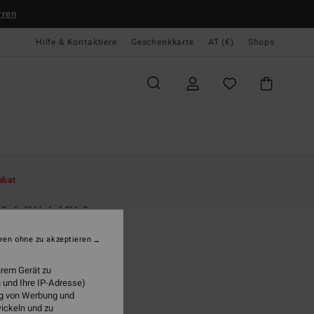
rren
Hilfe & Kontaktiere
Geschenkkarte
AT (€)
Shops
te
Damen
Bekleidung
Jeans
abat
e Fall Flare
n Beige Denim-Jeans
ren ohne zu akzeptieren
5,95
hrem Gerät zu
 und Ihre IP-Adresse)
ung von Werbung und
Sea Salt
wickeln und zu