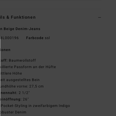
ils & Funktionen
en Beige Denim-Jeans
BL000196
Farbcode
ssl
tionen
toff:
Baumwollstoff
aillierte Passform an der Hüfte
ittlere Höhe
eit ausgestelltes Bein
undhöhe vorne: 27,5 cm
nnennaht:
2 1/2"
einöffnung:
26"
-Pocket-Styling in zweifarbigem Indigo
obuster Denim