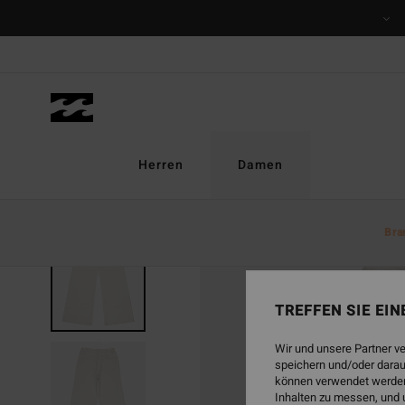
Direkt
zur
Produktinformation
springen
Herren
Damen
Bra
TREFFEN SIE EI
Wir und unsere Partner v
speichern und/oder darau
können verwendet werden,
Inhalten zu messen, und 