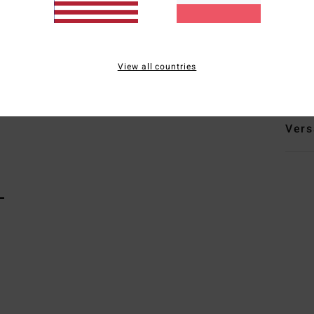
S
L
Zusa
View all countries
Elast
Vers
L