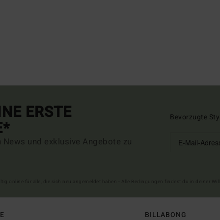
INE ERSTE
Bevorzugte Sty
E*
n News und exklusive Angebote zu
ltig online für alle, die sich neu angemeldet haben - Alle Bedingungen findest du in deiner W
FE
BILLABONG