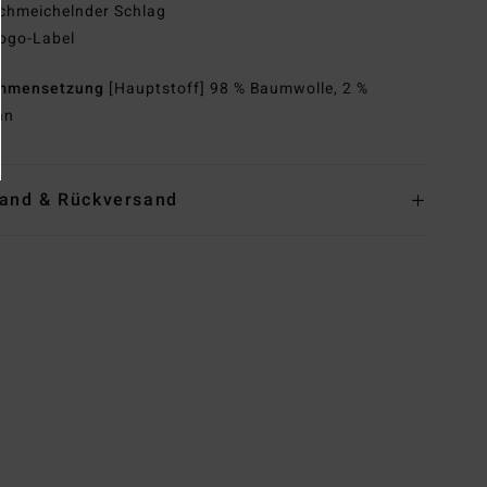
chmeichelnder Schlag
ogo-Label
mmensetzung
[Hauptstoff] 98 % Baumwolle, 2 %
an
and & Rückversand