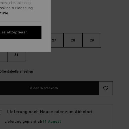
ehmen oder ablehnen
Cookies zur Messung
linie
ies akzeptieren
25
26
27
28
29
31
ößentabelle ansehen
In den Warenkorb
Lieferung nach Hause oder zum Abholort
Lieferung geplant ab
11 August