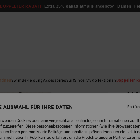
DOPPELTER RABATT
Extra 25% Rabatt auf alle angebote*
Damen
He
Startsei
ndneu
Swim
Bekleidung
Accessoires
Surf
Since '73
Kollektionen
Doppelter R
Fre
Fraue
NE AUSWAHL FÜR IHRE DATEN
Fortfah
€ 9
erwenden Cookies oder eine vergleichbare Technologie, um Informationen auf I
f zuzugreifen. Diese personenbezogenen Informationen (wie Ihre Browserdaten
 um Ihnen personalisierte Beiträge und Inhalte zu präsentieren, um die Leist
Farbe
um mehr über ihr Publikum zu erfahren, um die Produkte unserer Partner zu ent