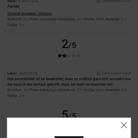
Ilaria
14. Mai 2026
Verifizierter Kauf
Perfekt
Original anzeigen - Italiano
Komfort
: 5
Preis-Leistungs-Verhältnis
: 5
Größe
: Groß
Material
: 5
/5
/5
/5
Farbe
: 5
/5
2
/5
Lena
1. April 2026
Verifizierter Kauf
Das produktbild ist so bearbeitet, dass es wirklich gar nicht aussieht wie
die hose (habe einfach gehofft, dass sie mehr verwaschen ist)
Komfort
: 4
Preis-Leistungs-Verhältnis
: 3
Größe
: Klein
Material
: 4
/5
/5
/5
Farbe
: 2
/5
5
/5