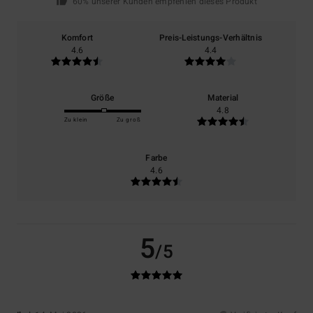
60% unserer Kunden empfehlen dieses Produkt
Komfort
Preis-Leistungs-Verhältnis
4.6
4.4
Größe
Material
4.8
Zu klein
Zu groß
Farbe
4.6
5
/5