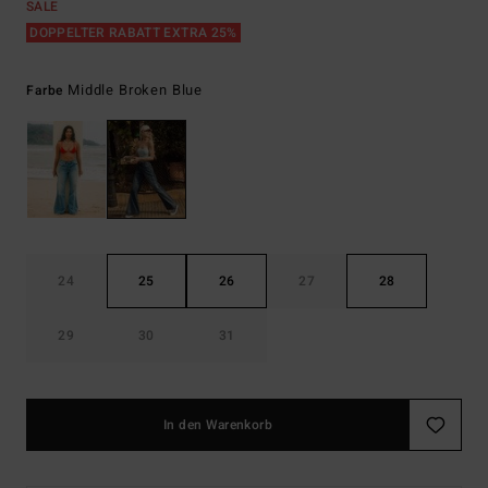
SALE
DOPPELTER RABATT EXTRA 25%
Middle Broken Blue
Farbe
24
25
26
27
28
29
30
31
In den Warenkorb