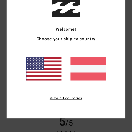
Anne-Cecile
23. März 2026
Verifizierter Kauf
Schnitt und Farben
Original anzeigen - Français
Preis-Leistungs-Verhältnis
: 5
Größe
: Perfekte Größe
Material
: 5
/5
/5
Welcome!
Farbe
: 5
/5
Choose your ship-to country
5
/5
Client anonyme vérifié
11. März 2026
Verifizierter Kauf
Komfort und Trend
Original anzeigen - Français
Komfort
: 5
Preis-Leistungs-Verhältnis
: 5
Größe
: Zu groß
Material
:
/5
/5
View all countries
5
Farbe
: 5
/5
/5
Ich empfehle dieses Produkt
5
/5