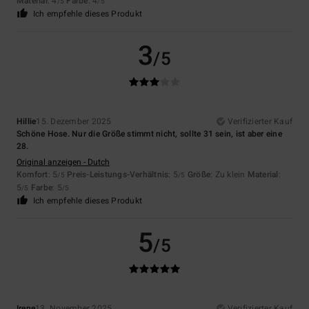
Material
: 4
Farbe
: 4
/5
/5
Ich empfehle dieses Produkt
3
/5
Hillie
15. Dezember 2025
Verifizierter Kauf
Schöne Hose. Nur die Größe stimmt nicht, sollte 31 sein, ist aber eine
28.
Original anzeigen - Dutch
Komfort
: 5
Preis-Leistungs-Verhältnis
: 5
Größe
: Zu klein
Material
:
/5
/5
5
Farbe
: 5
/5
/5
Ich empfehle dieses Produkt
5
/5
Irene
13. November 2025
Verifizierter Kauf