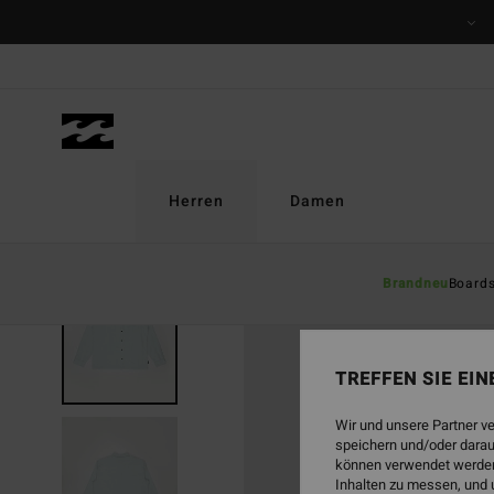
Direkt
zur
Produktinformation
springen
Herren
Damen
Brandneu
Board
BRANDNEU
TREFFEN SIE EI
Wir und unsere Partner v
speichern und/oder darau
können verwendet werden,
Inhalten zu messen, und 