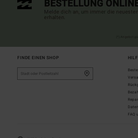
BESTELLUNG ONLIN
Melde dich an, um immer die neueste
erhalten.
(*) Angebot gü
FINDE EINEN SHOP
HIL
Beste
Vers
Rück
Beza
Repar
Date
FAQ 