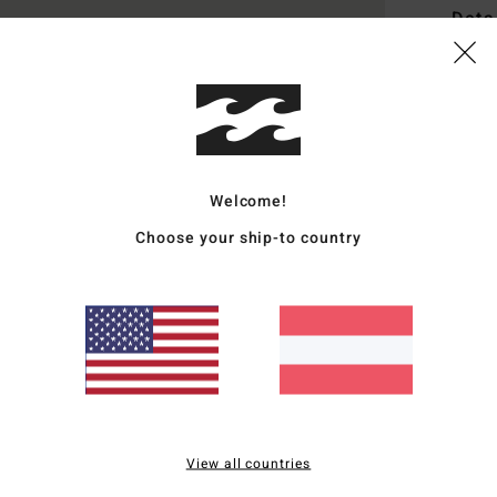
Deta
Männ
Style
Funk
Welcome!
S
P
Choose your ship-to country
G
G
Zusa
Vers
View all countries