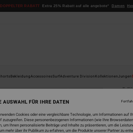
DOPPELTER RABATT
Extra 25% Rabatt auf alle angebote*
Damen
He
Startsei
shorts
Bekleidung
Accessoires
Surf
Adventure Division
Kollektionen
Jungen
Gar
Männe
NE AUSWAHL FÜR IHRE DATEN
Fortfah
€ 7
erwenden Cookies oder eine vergleichbare Technologie, um Informationen auf I
f zuzugreifen. Diese personenbezogenen Informationen (wie Ihre Browserdaten
 um Ihnen personalisierte Beiträge und Inhalte zu präsentieren, um die Leist
Farbe
um mehr über ihr Publikum zu erfahren, um die Produkte unserer Partner zu ent