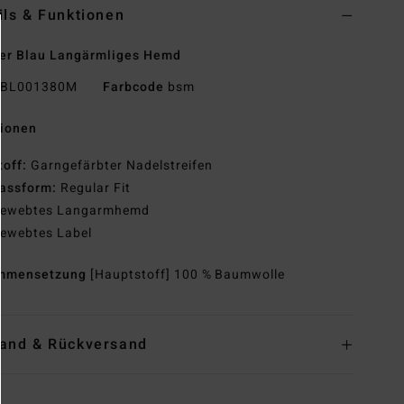
ils & Funktionen
er Blau Langärmliges Hemd
BL001380M
Farbcode
bsm
tionen
toff:
Garngefärbter Nadelstreifen
assform:
Regular Fit
ewebtes Langarmhemd
ewebtes Label
mmensetzung
[Hauptstoff] 100 % Baumwolle
and & Rückversand