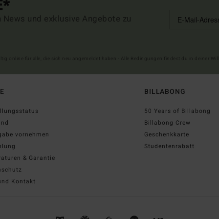
E*
n News und exklusive Angebote zu
ltig online für alle, die sich neu angemeldet haben - Alle Bedingungen findest du in deiner W
FE
BILLABONG
llungsstatus
50 Years of Billabong
and
Billabong Crew
gabe vornehmen
Geschenkkarte
hlung
Studentenrabatt
aturen & Garantie
nschutz
und Kontakt