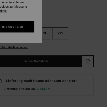
ehmen oder ablehnen
Cookies zur Messung
linie
ies akzeptieren
M
L
XL
XXL
ößentabelle ansehen
In den Warenkorb
Lieferung nach Hause oder zum Abholort
Lieferung geplant ab
12 August