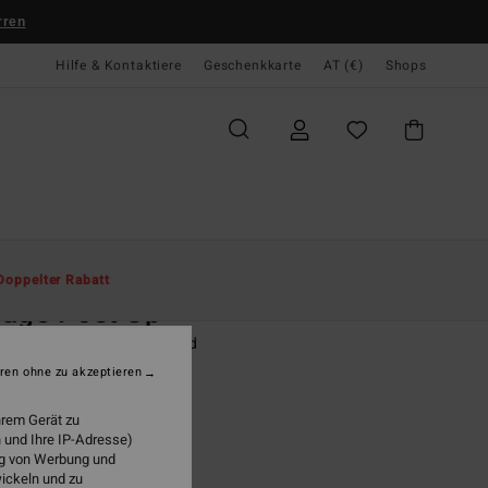
rren
Hilfe & Kontaktiere
Geschenkkarte
AT (€)
Shops
te
Herren
Bekleidung
Hemden
Doppelter Rabatt
age Post Up
r Blau Langärmliges Hemd
ren ohne zu akzeptieren
9,95
hrem Gerät zu
 und Ihre IP-Adresse)
ung von Werbung und
Blue Smoke
wickeln und zu